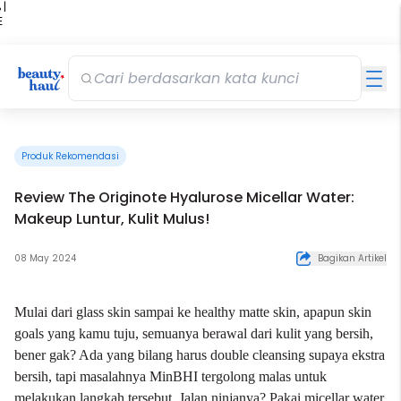
 |
E
kir
iah
Produk Rekomendasi
Review The Originote Hyalurose Micellar Water:
Makeup Luntur, Kulit Mulus!
08 May 2024
Bagikan Artikel
Mulai dari glass skin sampai ke healthy matte skin, apapun skin
goals yang kamu tuju, semuanya berawal dari kulit yang bersih,
bener gak? Ada yang bilang harus
double cleansing
supaya ekstra
bersih, tapi masalahnya MinBHI tergolong malas untuk
melakukan langkah tersebut. Jalan ninjanya? Pakai micellar water