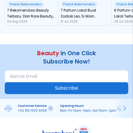
Produk Rekomendasi
Produk Rekomendasi
Produk Re
7 Rekomendasi Beauty
7 Parfum Lokal Buat
6 Parfum 
Terbaru: Dari Rare Beauty,
Zodiak Leo, Si Main
Lokal Terba
04 Aug 2026
31 Jul 2026
28 Jul 2026
Sampai Rhode Skin, Super
Character yang Selalu
dari Ford
Bikin Fomo
Standout
Beauty
in One Click
Subscribe Now!
Subscribe
Customer Service
Opening Hours
Pa
+62 813 1000 9066
Mon–Fri 10am–5pm, Sat 10am–2pm
On