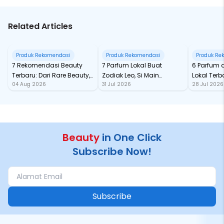
Related Articles
Produk Rekomendasi
Produk Rekomendasi
Produk Re
7 Rekomendasi Beauty
7 Parfum Lokal Buat
6 Parfum 
Terbaru: Dari Rare Beauty,
Zodiak Leo, Si Main
Lokal Terba
04 Aug 2026
31 Jul 2026
28 Jul 2026
Sampai Rhode Skin, Super
Character yang Selalu
dari Ford
Bikin Fomo
Standout
Beauty
in One Click
Subscribe Now!
Subscribe