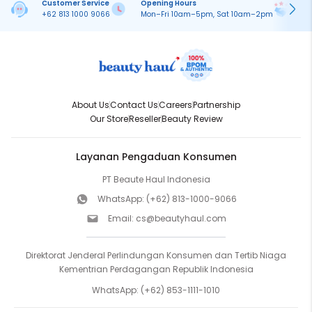
Customer Service
Opening Hours
Pa
+62 813 1000 9066
Mon–Fri 10am–5pm, Sat 10am–2pm
On
About Us
Contact Us
Careers
Partnership
Our Store
Reseller
Beauty Review
Layanan Pengaduan Konsumen
PT Beaute Haul Indonesia
WhatsApp:
(+62) 813-1000-9066
Email:
cs@beautyhaul.com
Direktorat Jenderal Perlindungan Konsumen dan Tertib Niaga
Kementrian Perdagangan Republik Indonesia
WhatsApp:
(+62) 853-1111-1010