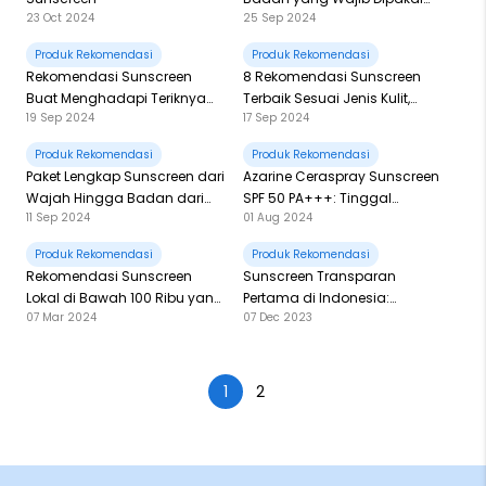
23 Oct 2024
25 Sep 2024
Setiap Hari
Produk Rekomendasi
Produk Rekomendasi
Rekomendasi Sunscreen
8 Rekomendasi Sunscreen
Buat Menghadapi Teriknya
Terbaik Sesuai Jenis Kulit,
19 Sep 2024
17 Sep 2024
Matahari Indonesia!
Harga Mulai 30 Ribuan-100
Ribuan!
Produk Rekomendasi
Produk Rekomendasi
Paket Lengkap Sunscreen dari
Azarine Ceraspray Sunscreen
Wajah Hingga Badan dari
SPF 50 PA+++: Tinggal
11 Sep 2024
01 Aug 2024
Amaterasun!
Semprot, Kulit Siap Lawan
Sinar Matahari!
Produk Rekomendasi
Produk Rekomendasi
Rekomendasi Sunscreen
Sunscreen Transparan
Lokal di Bawah 100 Ribu yang
Pertama di Indonesia:
07 Mar 2024
07 Dec 2023
Lolos Uji In Vivo dan In Vitro
Amaterasun Transparent
Sunscreen Moisturizer SPF 40
PA+++ Sudah Hadir!
1
2