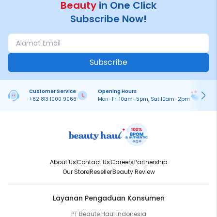
Beauty
in One Click
Subscribe Now!
Subscribe
Customer Service
Opening Hours
Pa
+62 813 1000 9066
Mon–Fri 10am–5pm, Sat 10am–2pm
On
About Us
Contact Us
Careers
Partnership
Our Store
Reseller
Beauty Review
Layanan Pengaduan Konsumen
PT Beaute Haul Indonesia