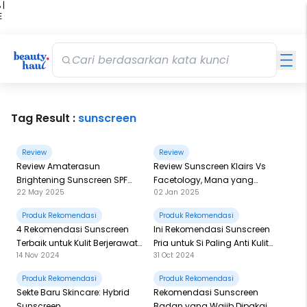
 |
E
kir
iah
Tag Result :
sunscreen
Review
Review
Review Amaterasun
Review Sunscreen Klairs Vs
Brightening Sunscreen SPF
Facetology, Mana yang
22 May 2025
02 Jan 2025
50+ PA++++: Sunscreen
Teksturnya Paling Ringan &
Ungu Dengan 4x Brightening
Ternyaman?
Produk Rekomendasi
Produk Rekomendasi
Agent
4 Rekomendasi Sunscreen
Ini Rekomendasi Sunscreen
Terbaik untuk Kulit Berjerawat,
Pria untuk Si Paling Anti Kulit
14 Nov 2024
31 Oct 2024
Wajib Punya!
Gosong
Produk Rekomendasi
Produk Rekomendasi
Sekte Baru Skincare: Hybrid
Rekomendasi Sunscreen
Sunscreen
Badan yang Wajib Dipakai