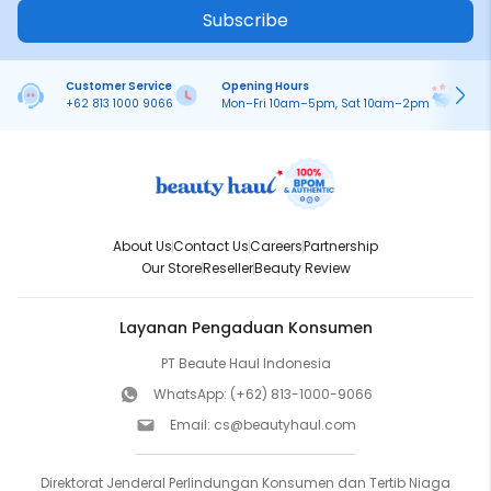
Subscribe
Customer Service
Opening Hours
Pa
+62 813 1000 9066
Mon–Fri 10am–5pm, Sat 10am–2pm
On
About Us
Contact Us
Careers
Partnership
Our Store
Reseller
Beauty Review
Layanan Pengaduan Konsumen
PT Beaute Haul Indonesia
WhatsApp:
(+62) 813-1000-9066
Email:
cs@beautyhaul.com
Direktorat Jenderal Perlindungan Konsumen dan Tertib Niaga