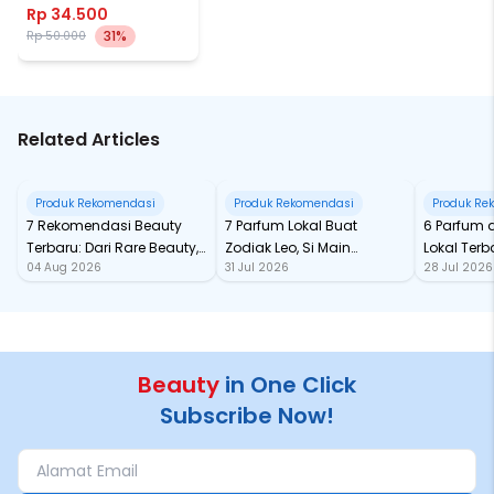
Rp 34.500
31%
Rp 50.000
Related Articles
Produk Rekomendasi
Produk Rekomendasi
Produk Re
7 Rekomendasi Beauty
7 Parfum Lokal Buat
6 Parfum 
Terbaru: Dari Rare Beauty,
Zodiak Leo, Si Main
Lokal Terba
04 Aug 2026
31 Jul 2026
28 Jul 2026
Sampai Rhode Skin, Super
Character yang Selalu
dari Ford
Bikin Fomo
Standout
Beauty
in One Click
Subscribe Now!