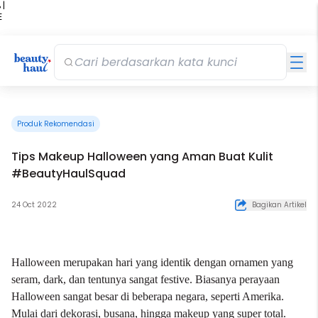
 |
E
kir
iah
Produk Rekomendasi
Tips Makeup Halloween yang Aman Buat Kulit
#BeautyHaulSquad
24 Oct 2022
Bagikan Artikel
Halloween merupakan hari yang identik dengan ornamen yang
seram, dark, dan tentunya sangat festive. Biasanya perayaan
Halloween sangat besar di beberapa negara, seperti Amerika.
Mulai dari dekorasi, busana, hingga
makeup
yang super total.