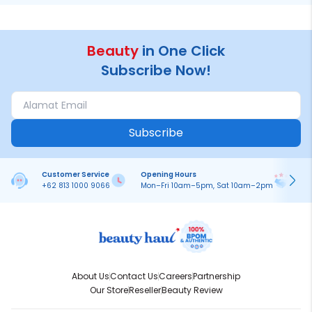
Beauty
in One Click
Subscribe Now!
Subscribe
Customer Service
Opening Hours
Pa
+62 813 1000 9066
Mon–Fri 10am–5pm, Sat 10am–2pm
On
About Us
Contact Us
Careers
Partnership
Our Store
Reseller
Beauty Review