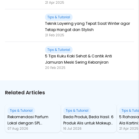
21 Apr 2025
Tips & Tutorial
Teknik Layering yang Tepat Saat Winter agar
Tetap Hangat dan Stylish
21 Feb 2025
Tips & Tutorial
5 Tips Kuku Kaki Sehat & Cantik Anti
Jamuran Meski Sering Kebanjiran
20 Feb 2025
Related Articles
Tips & Tutorial
Tips & Tutorial
Tips & Tuto
Rekomendasi Parfum
Beda Produk, Beda Hasil. 6
5 Rahasia
Lokal dengan SPL
Produk Alis untuk Makeup
Ala Kartin
07 Aug 2026
16 Jul 2026
21 Apr 2025
Fantastis
Mata yang On Point
Wajib Ada