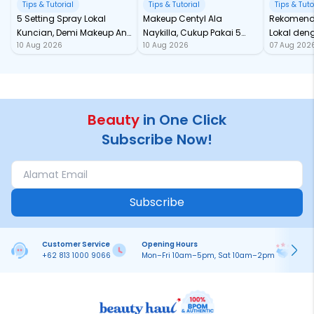
Tips & Tutorial
Tips & Tutorial
Tips & Tuto
5 Setting Spray Lokal
Makeup Centyl Ala
Rekomend
Kuncian, Demi Makeup Anti
Naykilla, Cukup Pakai 5
Lokal den
10 Aug 2026
10 Aug 2026
07 Aug 202
Longsor!
Beauties Ini!
Fantastis
Beauty
in One Click
Subscribe Now!
Subscribe
Customer Service
Opening Hours
Pa
+62 813 1000 9066
Mon–Fri 10am–5pm, Sat 10am–2pm
On