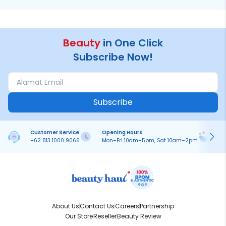
Bikin Fomo
Standout
Beauty
in One Click
Subscribe Now!
Subscribe
Customer Service
Opening Hours
Pa
+62 813 1000 9066
Mon–Fri 10am–5pm, Sat 10am–2pm
On
About Us
Contact Us
Careers
Partnership
Our Store
Reseller
Beauty Review