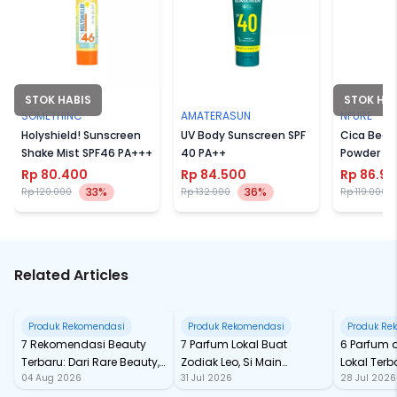
STOK HABIS
STOK HA
SOMETHINC
AMATERASUN
NPURE
Holyshield! Sunscreen
UV Body Sunscreen SPF
Cica Beat
Shake Mist SPF46 PA+++
40 PA++
Powder
Rp 80.400
Rp 84.500
Rp 86.9
33%
36%
Rp 120.000
Rp 132.000
Rp 119.000
Related Articles
Produk Rekomendasi
Produk Rekomendasi
Produk Re
7 Rekomendasi Beauty
7 Parfum Lokal Buat
6 Parfum 
Terbaru: Dari Rare Beauty,
Zodiak Leo, Si Main
Lokal Terba
04 Aug 2026
31 Jul 2026
28 Jul 2026
Sampai Rhode Skin, Super
Character yang Selalu
dari Ford