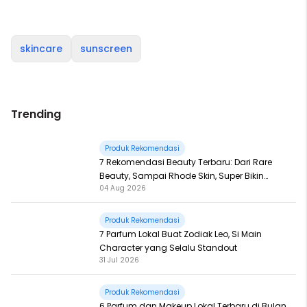
skincare
sunscreen
Trending
Produk Rekomendasi
7 Rekomendasi Beauty Terbaru: Dari Rare
Beauty, Sampai Rhode Skin, Super Bikin
04 Aug 2026
Fomo
Produk Rekomendasi
7 Parfum Lokal Buat Zodiak Leo, Si Main
Character yang Selalu Standout
31 Jul 2026
Produk Rekomendasi
6 Parfum dan Makeup Lokal Terbaru di Bulan