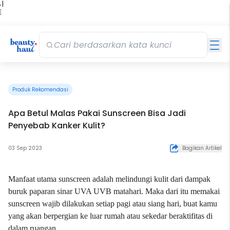
 |
E
kir
iah
Produk Rekomendasi
Apa Betul Malas Pakai Sunscreen Bisa Jadi
Penyebab Kanker Kulit?
03 Sep 2023
Bagikan Artikel
Manfaat utama
sunscreen
adalah melindungi kulit dari dampak
buruk paparan sinar UVA UVB matahari. Maka dari itu memakai
sunscreen wajib dilakukan setiap pagi atau siang hari, buat kamu
yang akan berpergian ke luar rumah atau sekedar beraktifitas di
dalam ruangan.