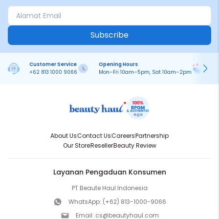
Subscribe
Customer Service
Opening Hours
Pa
+62 813 1000 9066
Mon–Fri 10am–5pm, Sat 10am–2pm
On
About Us
Contact Us
Careers
Partnership
Our Store
Reseller
Beauty Review
Layanan Pengaduan Konsumen
PT Beaute Haul Indonesia
WhatsApp:
(+62) 813-1000-9066
Email:
cs@beautyhaul.com