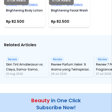
STOK HABIS
STOK HABIS
SCARLETT WHITENING
SCARLETT WHITENING
Brightening Body Lotion
Brightening Facial Wash
Rp 82.500
Rp 82.500
Related Articles
Review
Review
Review
Skin Tint Amaterasun vs.
Review Parfum Velixir: 6
Review 7 
Cleya, Sama-Sama
Aroma yang Terinspirasi
Fragrance
03 Aug 2026
28 Jul 2026
07 Jul 2026
dengan SPF, Mana yang
dari Karakter Mitologi
tahan Sa
Paling Nampol?
Yunani
Beauty
in One Click
Subscribe Now!