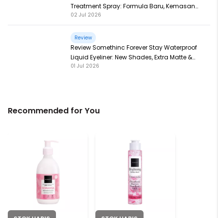
Treatment Spray: Formula Baru, Kemasan
02 Jul 2026
Baru, Makin Ampuh!
Review
Review Somethinc Forever Stay Waterproof
Liquid Eyeliner: New Shades, Extra Matte &
01 Jul 2026
Super Pigmented!
Recommended for You