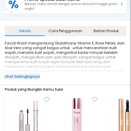
Belanja makin hemat dengan promo discount hingga gratis
ongkir!
Details
Cara Penggunaan
Bahan Produk
Facial Wash mengandung Glutathione, Vitamin E, Rose Petals, dan
Aloe Vera yang sangat bagus untuk : untuk mencerahkan kulit
wajah, menutrisi kulit wajah, mengontrol kadar minyak berlebih
diwajah, mengecilkan pori-pori diwajah, sangat bagus untuk
meregenerasi kulit wajah agar tampak lebih kencang, dan
membantu menghilangkan beruntus/jerawat. Kandungan
aloevera yang menyejukan juga dapat melembabkan kulit wajah,
jadi kulit akan terasa lebih lembut, terdapat 2 jenis facial wash
Lihat Selengkapnya
untuk Normal to Dry Skin dan Untuk Oily Skin.
Produk yang Mungkin Kamu Suka