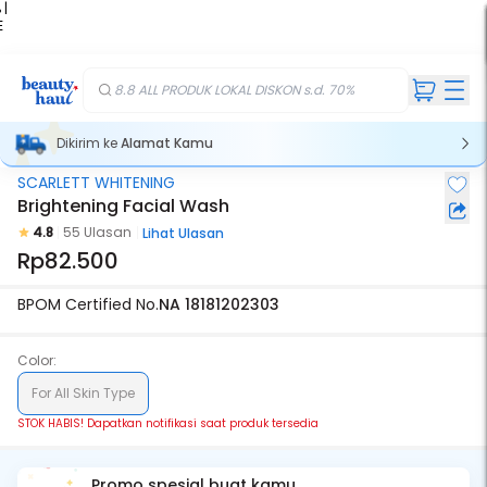
 |
E
kir
iah
8.8 ALL PRODUK LOKAL DISKON s.d. 70%
Dikirim ke
Alamat Kamu
SCARLETT WHITENING
Stok Habis
Brightening Facial Wash
4.8
55 Ulasan
Lihat Ulasan
Rp82.500
BPOM Certified No.
NA 18181202303
Color:
For All Skin Type
STOK HABIS! Dapatkan notifikasi saat produk tersedia
Promo spesial buat kamu