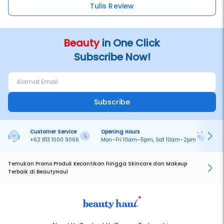
Tulis Review
Beauty
in One Click
Subscribe Now!
Subscribe
Customer Service
Opening Hours
Pa
+62 813 1000 9066
Mon–Fri 10am–5pm, Sat 10am–2pm
On
Temukan Promo Produk Kecantikan hingga Skincare dan Makeup
Terbaik di BeautyHaul