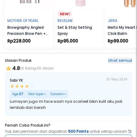
MOTHER OF PEARL
REVELINE
JIERA
Browgraphy Angled
Set & Stay Setting
Melts My Heart 
Precision Brow Pen +
Spray
Click Balm
Abracadabrow Tinted Brow Laminator
Rp228.000
Rp95.000
Rp99.000
Ulasan Produk
Lihat semua
4.8
55 Rating
55 Ulasan
30 May 2024
Sabi YK
Age:
27
Skin type:
-
Concern:
-
Lumayan juga ini face wash nya scarleet bikin kulit aku jadi
lembab dan bersih
Pernah Coba Produk ini?
Yuk, beri penilaian dan dapatkan
500 Points
untuk setiap ulasan 🥰