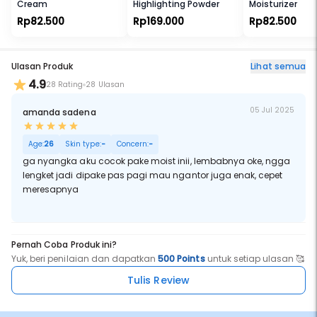
Cream
Highlighting Powder
Moisturizer
Rp82.500
Rp169.000
Rp82.500
Ulasan Produk
Lihat semua
4.9
28 Rating
28 Ulasan
05 Jul 2025
amanda sadena
Age:
26
Skin type:
-
Concern:
-
ga nyangka aku cocok pake moist inii, lembabnya oke, ngga
lengket jadi dipake pas pagi mau ngantor juga enak, cepet
meresapnya
Pernah Coba Produk ini?
Yuk, beri penilaian dan dapatkan
500 Points
untuk setiap ulasan 🥰
Tulis Review