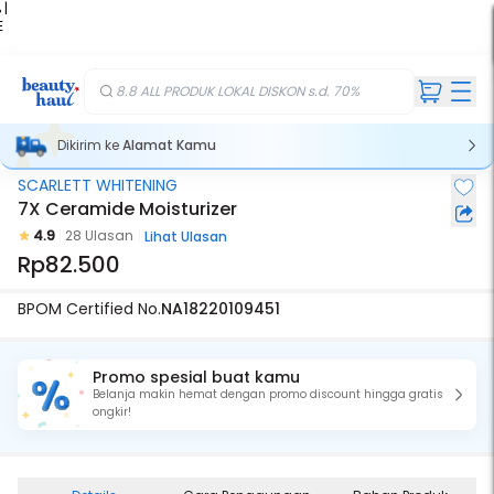
 |
E
kir
iah
8.8 ALL PRODUK LOKAL DISKON s.d. 70%
Dikirim ke
Alamat Kamu
SCARLETT WHITENING
7X Ceramide Moisturizer
4.9
28 Ulasan
Lihat Ulasan
Rp82.500
BPOM Certified No.
NA18220109451
Promo spesial buat kamu
Belanja makin hemat dengan promo discount hingga gratis
ongkir!