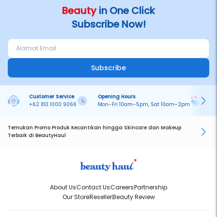
Beauty
in One Click
Subscribe Now!
Subscribe
Customer Service
Opening Hours
Pa
+62 813 1000 9066
Mon–Fri 10am–5pm, Sat 10am–2pm
On
Temukan Promo Produk Kecantikan hingga Skincare dan Makeup
Terbaik di BeautyHaul
About Us
Contact Us
Careers
Partnership
Our Store
Reseller
Beauty Review