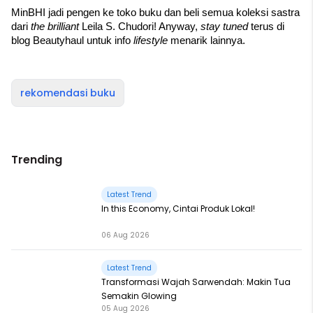
MinBHI jadi pengen ke toko buku dan beli semua koleksi sastra 
dari 
the brilliant 
Leila S. Chudori! Anyway, 
stay tuned 
terus di 
blog Beautyhaul untuk info 
lifestyle 
menarik lainnya.
rekomendasi buku
Trending
Latest Trend
In this Economy, Cintai Produk Lokal!
06 Aug 2026
Latest Trend
Transformasi Wajah Sarwendah: Makin Tua
Semakin Glowing
05 Aug 2026