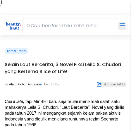
 |
E
kir
iah
Latest Trend
Selain Laut Bercerita, 3 Novel Fiksi Leila S. Chudori
yang Bertema Slice of Life!
By
Alisa Kintan Giovani
11 Dec 2025
Bagikan Artikel
Call it late,
 tapi MinBHI baru saja mulai menikmati salah satu 
mahakarya Leila S. Chudori, "Laut Bercerita". Novel yang dirilis 
pada tahun 2017 ini mengangkat sejarah kelam paksa aktivis 
Indonesia yang diculik menjelang runtuhnya rezim Soeharto 
pada tahun 1998.