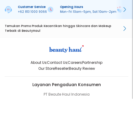
Customer Service
Opening Hours
Pa
+62 813 1000 9066
Mon–Fri 10am–5pm, Sat 10am–2pm
On
Temukan Promo Produk Kecantikan hingga Skincare dan Makeup
Terbaik di BeautyHaul
About Us
Contact Us
Careers
Partnership
Our Store
Reseller
Beauty Review
Layanan Pengaduan Konsumen
PT Beaute Haul Indonesia
WhatsApp:
(+62) 813-1000-9066
Email:
cs@beautyhaul.com
Direktorat Jenderal Perlindungan Konsumen dan Tertib Niaga
Kementrian Perdagangan Republik Indonesia