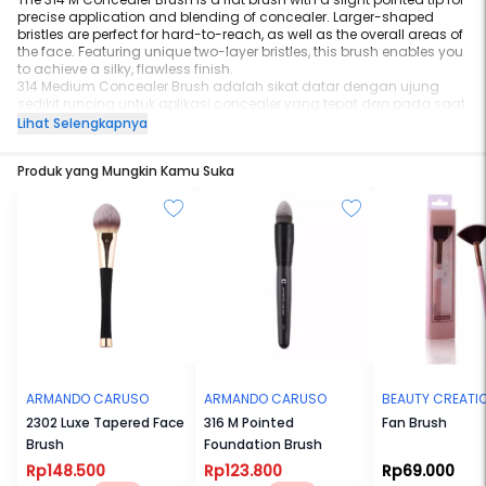
precise application and blending of concealer. Larger-shaped
bristles are perfect for hard-to-reach, as well as the overall areas of
the face. Featuring unique two-layer bristles, this brush enables you
to achieve a silky, flawless finish.
314 Medium Concealer Brush adalah sikat datar dengan ujung
sedikit runcing untuk aplikasi concealer yang tepat dan pada saat
membaur. Bentuk bulunya sangat sempurna untuk mencapai area
Lihat Selengkapnya
wajah yang sulit dijangkau, maupun keseluruhan wajah.
Menampilkan bulu dua lapis yang unik, kuas ini memungkinkan
Produk yang Mungkin Kamu Suka
Anda untuk mencapai hasil yang halus dan sempurna.
Height: 16 cm
Material: Synthetic
Armando Caruso makeup brushes are made with vegan friendly,
cruelty-free synthetic but soft and high quality bristles.
ARMANDO CARUSO
ARMANDO CARUSO
BEAUTY CREATI
2302 Luxe Tapered Face
316 M Pointed
Fan Brush
Brush
Foundation Brush
Rp148.500
Rp123.800
Rp69.000