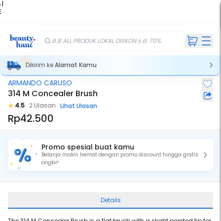
 |
E
kir
iah
8.8 ALL PRODUK LOKAL DISKON s.d. 70%
Dikirim ke
Alamat Kamu
ARMANDO CARUSO
314 M Concealer Brush
4.5
2 Ulasan
Lihat Ulasan
Rp42.500
Promo spesial buat kamu
Belanja makin hemat dengan promo discount hingga gratis
ongkir!
Details
The 314 M Concealer Brush is a flat brush with a slight pointed tip for