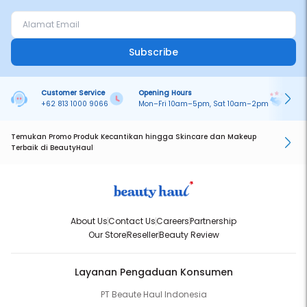
Subscribe
Customer Service
Opening Hours
Pa
+62 813 1000 9066
Mon–Fri 10am–5pm, Sat 10am–2pm
On
Temukan Promo Produk Kecantikan hingga Skincare dan Makeup
Terbaik di BeautyHaul
About Us
Contact Us
Careers
Partnership
Our Store
Reseller
Beauty Review
Layanan Pengaduan Konsumen
PT Beaute Haul Indonesia