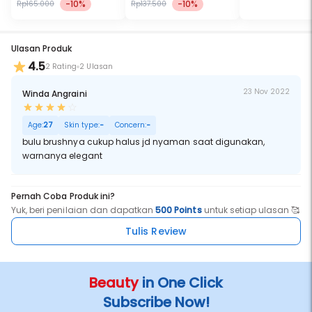
-10%
-10%
Rp165.000
Rp137.500
Ulasan Produk
4.5
2 Rating
2 Ulasan
23 Nov 2022
Winda Angraini
Age:
27
Skin type:
-
Concern:
-
bulu brushnya cukup halus jd nyaman saat digunakan,
warnanya elegant
Pernah Coba Produk ini?
Yuk, beri penilaian dan dapatkan
500 Points
untuk setiap ulasan 🥰
Tulis Review
Beauty
in One Click
Subscribe Now!