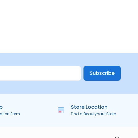
Subscribe
ip
Store Location
ration Form
Find a Beautyhaul Store