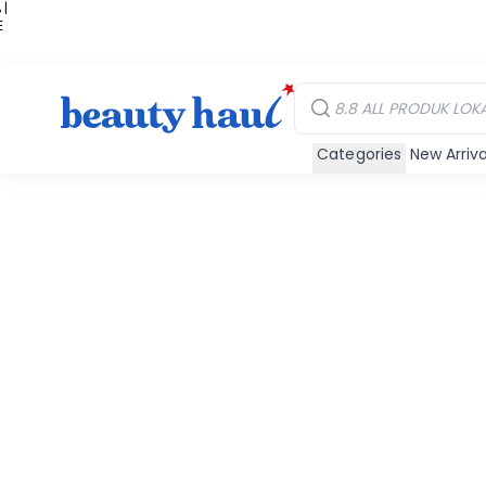
 |
E
kir
iah
Categories
New Arriva