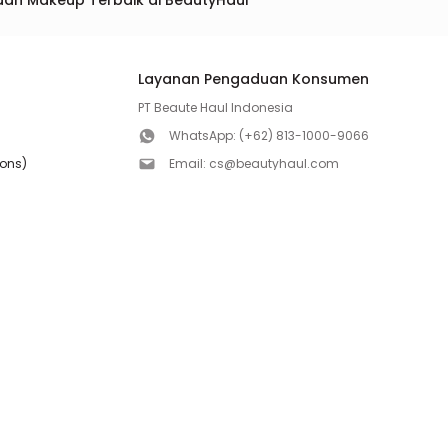
dan Makeup Terbaik di BeautyHaul
Layanan Pengaduan Konsumen
PT Beaute Haul Indonesia
WhatsApp:
(+62) 813-1000-9066
ions)
Email:
cs@beautyhaul.com
Direktorat Jenderal Perlindungan Konsumen dan Te
olicy
Kementrian Perdagangan Republik Indonesia
WhatsApp:
(+62) 853-1111-1010
Follow us!
Copyright ©2026 PT BEAUTE HAUL INDONESIA