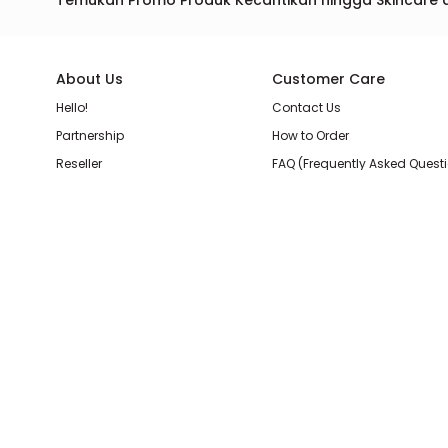
Temukan Promo Produk Kecantikan hingga Skincare 
About Us
Customer Care
Hello!
Contact Us
Partnership
How to Order
Reseller
FAQ (Frequently Asked Quest
Join Our Team
Membership Loyalty Points
Store Location
Shipping, Delivery, & Return P
Beauty Review
Terms & Conditions
Privacy Policy
Pilihan Pembayaran