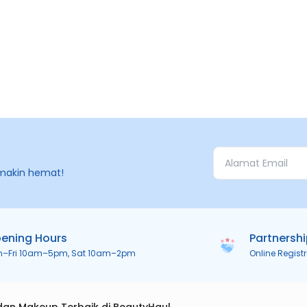
makin hemat!
ening Hours
Partnersh
n–Fri 10am–5pm, Sat 10am–2pm
Online Regist