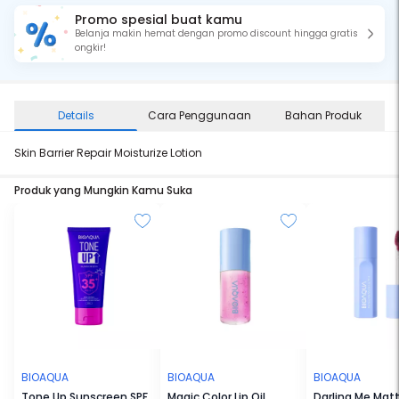
Promo spesial buat kamu
Belanja makin hemat dengan promo discount hingga gratis
ongkir!
Details
Cara Penggunaan
Bahan Produk
Skin Barrier Repair Moisturize Lotion
Produk yang Mungkin Kamu Suka
BIOAQUA
BIOAQUA
BIOAQUA
Tone Up Sunscreen SPF
Magic Color Lip Oil
Darling Me Matt