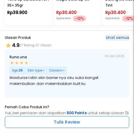
35+ 35gr
Tint
Rp39.900
Rp30.400
Rp30.400
-12%
-12%
Rp34.499
Rp34.499
Ulasan Produk
Lihat semua
4.9
27 Rating
27 Ulasan
29 Jan 2025
Runa una
Age:
26
Skin type:
-
Concern:
-
Moisturize lotiin skin barrier nya aku suka banget
melembutkan dan melembabkan kulit ku
Pernah Coba Produk ini?
Yuk, beri penilaian dan dapatkan
500 Points
untuk setiap ulasan 🥰
Tulis Review