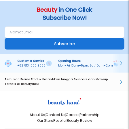
Beauty
in One Click
Subscribe Now!
Subscribe
Customer Service
Opening Hours
Pa
+62 813 1000 9066
Mon–Fri 10am–5pm, Sat 10am–2pm
On
Temukan Promo Produk Kecantikan hingga Skincare dan Makeup
Terbaik di BeautyHaul
About Us
Contact Us
Careers
Partnership
Our Store
Reseller
Beauty Review