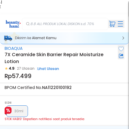
 |
E
kir
iah
8.8 ALL PRODUK LOKAL DISKON s.d. 70%
Dikirim ke
Alamat Kamu
BIOAQUA
Stok Habis
7X Ceramide Skin Barrier Repair Moisturize
Lotion
4.9
27 Ulasan
Lihat Ulasan
Rp57.499
BPOM Certified No.
NA11220100192
size:
30ml
STOK HABIS! Dapatkan notifikasi saat produk tersedia