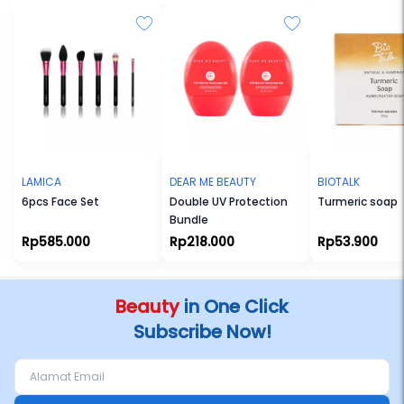
LAMICA
DEAR ME BEAUTY
BIOTALK
6pcs Face Set
Double UV Protection
Turmeric soap
Bundle
Rp585.000
Rp218.000
Rp53.900
Beauty
in One Click
Subscribe Now!