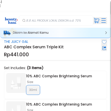
 |
E
kir
iah
8.8 ALL PRODUK LOKAL DISKON s.d. 70%
Dikirim ke
Alamat Kamu
THE JUICY GAL
Stok Habis
ABC Complex Serum Triple Kit
Rp441.000
Set Includes:
(3 items)
10% ABC Complex Brightening Serum
Size:
30ml
10% ABC Complex Brightening Serum
Size: