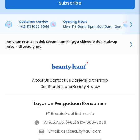
Subscribe
Customer Service
Opening Hours
Pa
+62 813 1000 9066
Mon–Fri 10am–5pm, Sat 10am–2pm
On
Temukan Promo Produk Kecantikan hingga Skincare dan Makeup
Terbaik di BeautyHaul
About Us
Contact Us
Careers
Partnership
Our Store
Reseller
Beauty Review
Layanan Pengaduan Konsumen
PT Beaute Haul Indonesia
WhatsApp:
(+62) 813-1000-9066
Email:
cs@beautyhaul.com