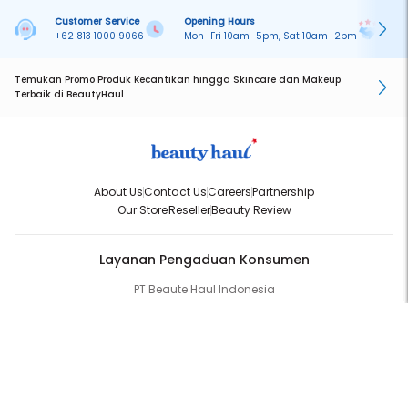
Customer Service
Opening Hours
Pa
+62 813 1000 9066
Mon–Fri 10am–5pm, Sat 10am–2pm
On
Temukan Promo Produk Kecantikan hingga Skincare dan Makeup
Terbaik di BeautyHaul
About Us
Contact Us
Careers
Partnership
Our Store
Reseller
Beauty Review
Layanan Pengaduan Konsumen
PT Beaute Haul Indonesia
WhatsApp:
(+62) 813-1000-9066
Email:
cs@beautyhaul.com
Direktorat Jenderal Perlindungan Konsumen dan Tertib Niaga
Kementrian Perdagangan Republik Indonesia