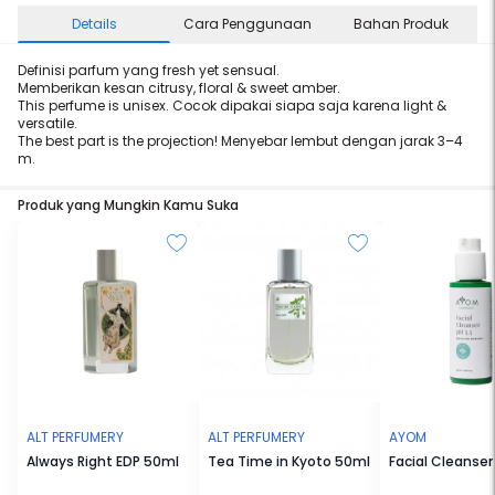
Details
Cara Penggunaan
Bahan Produk
Definisi parfum yang fresh yet sensual.
Memberikan kesan citrusy, floral & sweet amber.
This perfume is unisex. Cocok dipakai siapa saja karena light &
versatile.
The best part is the projection! Menyebar lembut dengan jarak 3–4
m.
Produk yang Mungkin Kamu Suka
ALT PERFUMERY
ALT PERFUMERY
AYOM
Always Right EDP 50ml
Tea Time in Kyoto 50ml
Facial Cleanser