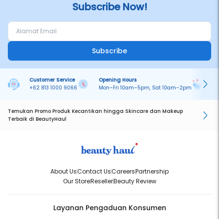
Subscribe Now!
Subscribe
Customer Service
Opening Hours
Pa
+62 813 1000 9066
Mon–Fri 10am–5pm, Sat 10am–2pm
On
Temukan Promo Produk Kecantikan hingga Skincare dan Makeup
Terbaik di BeautyHaul
About Us
Contact Us
Careers
Partnership
Our Store
Reseller
Beauty Review
Layanan Pengaduan Konsumen