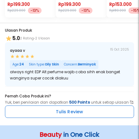
Rp199.300
Rp199.300
Rp153.000
-13%
-13%
-15
Rp229.000
Rp229.000
Rp180.000
Ulasan Produk
5.0
2 Rating
2 Ulasan
15 Oct 2025
ayaaa v
Age:
24
Skin type:
Oily Skin
Concern:
Berminyak
always right EDP Alt perfume wajib coba sihh enak banget
wanginya super cocok diakuu
Pernah Coba Produk ini?
Yuk, beri penilaian dan dapatkan
500 Points
untuk setiap ulasan 🥰
Tulis Review
Beauty
in One Click