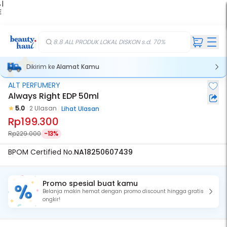
 |
E
kir
iah
8.8 ALL PRODUK LOKAL DISKON s.d. 70%
Dikirim ke
Alamat Kamu
ALT PERFUMERY
Always Right EDP 50ml
5.0
2 Ulasan
Lihat Ulasan
Rp199.300
Rp229.000
-13%
BPOM Certified No.
NA18250607439
Promo spesial buat kamu
Belanja makin hemat dengan promo discount hingga gratis
ongkir!