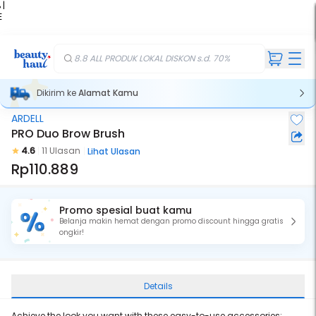
 |
E
kir
iah
8.8 ALL PRODUK LOKAL DISKON s.d. 70%
Dikirim ke
Alamat Kamu
ARDELL
PRO Duo Brow Brush
4.6
11 Ulasan
Lihat Ulasan
Rp110.889
Promo spesial buat kamu
Belanja makin hemat dengan promo discount hingga gratis
ongkir!
Details
Achieve the look you want with these easy-to-use accessories: