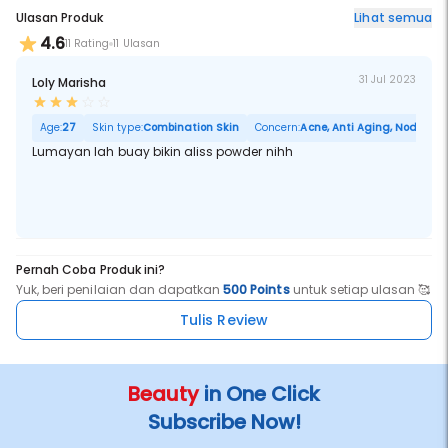
Ulasan Produk
Lihat semua
4.6
11 Rating
11 Ulasan
31 Jul 2023
Loly Marisha
Age:
27
Skin type:
Combination Skin
Concern:
Acne, Anti Aging, Noda Hita
Lumayan lah buay bikin aliss powder nihh
Pernah Coba Produk ini?
Yuk, beri penilaian dan dapatkan
500 Points
untuk setiap ulasan 🥰
Tulis Review
Beauty
in One Click
Subscribe Now!