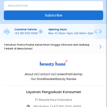
Subscribe
Customer Service
Opening Hours
Pa
+62 813 1000 9066
Mon–Fri 10am–5pm, Sat 10am–2pm
On
Temukan Promo Produk Kecantikan hingga Skincare dan Makeup
Terbaik di BeautyHaul
About Us
Contact Us
Careers
Partnership
Our Store
Reseller
Beauty Review
Layanan Pengaduan Konsumen
PT Beaute Haul Indonesia
WhatsApp:
(+62) 813-1000-9066