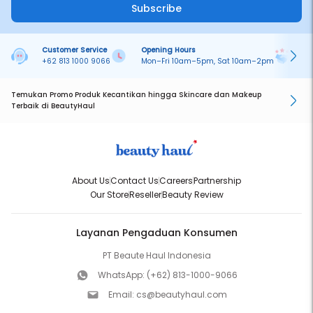
Subscribe
Customer Service
Opening Hours
Pa
+62 813 1000 9066
Mon–Fri 10am–5pm, Sat 10am–2pm
On
Temukan Promo Produk Kecantikan hingga Skincare dan Makeup
Terbaik di BeautyHaul
About Us
Contact Us
Careers
Partnership
Our Store
Reseller
Beauty Review
Layanan Pengaduan Konsumen
PT Beaute Haul Indonesia
WhatsApp:
(+62) 813-1000-9066
Email:
cs@beautyhaul.com