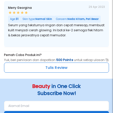
29 Apr 2023
Merry Georgina
Age:
31
Skin type:
Normal Skin
Concern:
Noda Hitam, Pori Besar
Serum yang teksturnya ringan dan cepat meresap, membuat
kulit menjadi cerah glowing. Ini botol ke-2 semoga flek hitam
& bekas jerawatnya cepat memudar.
Pernah Coba Produk ini?
Yuk, beri penilaian dan dapatkan
500 Points
untuk setiap ulasan 🥰
Tulis Review
Beauty
in One Click
Subscribe Now!