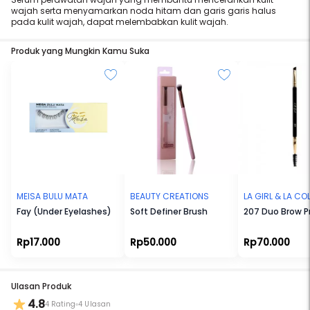
wajah serta menyamarkan noda hitam dan garis garis halus
pada kulit wajah, dapat melembabkan kulit wajah.
Produk yang Mungkin Kamu Suka
MEISA BULU MATA
BEAUTY CREATIONS
LA GIRL & LA C
Fay (Under Eyelashes)
Soft Definer Brush
207 Duo Brow P
Rp17.000
Rp50.000
Rp70.000
Ulasan Produk
4.8
4 Rating
4 Ulasan