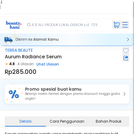
 |
E
kir
iah
8.8 ALL PRODUK LOKAL DISKON s.d. 70%
Dikirim ke
Alamat Kamu
TERRA BEAUTE
Aurum Radiance Serum
4.8
4 Ulasan
Lihat Ulasan
Rp285.000
Promo spesial buat kamu
Belanja makin hemat dengan promo discount hingga gratis
ongkir!
Details
Cara Penggunaan
Bahan Produk
Serum perawatan wajah yang membantu mencerahkan kulit