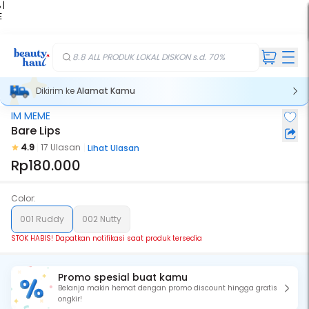
 |
E
kir
iah
8.8 ALL PRODUK LOKAL DISKON s.d. 70%
Dikirim ke
Alamat Kamu
IM MEME
Stok Habis
Bare Lips
4.9
17 Ulasan
Lihat Ulasan
Rp180.000
Color:
001 Ruddy
002 Nutty
STOK HABIS! Dapatkan notifikasi saat produk tersedia
Promo spesial buat kamu
Belanja makin hemat dengan promo discount hingga gratis
ongkir!