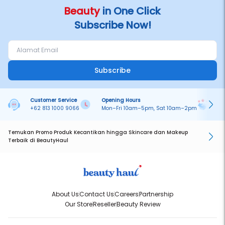
Beauty
in One Click
Subscribe Now!
Subscribe
Customer Service
Opening Hours
Pa
+62 813 1000 9066
Mon–Fri 10am–5pm, Sat 10am–2pm
On
Temukan Promo Produk Kecantikan hingga Skincare dan Makeup
Terbaik di BeautyHaul
About Us
Contact Us
Careers
Partnership
Our Store
Reseller
Beauty Review