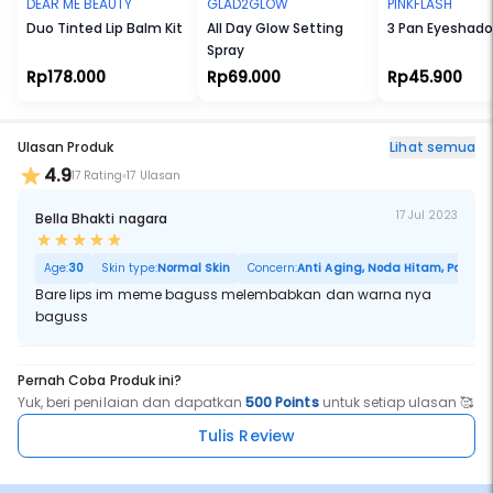
DEAR ME BEAUTY
GLAD2GLOW
PINKFLASH
Duo Tinted Lip Balm Kit
All Day Glow Setting
3 Pan Eyeshad
Spray
Rp178.000
Rp69.000
Rp45.900
Ulasan Produk
Lihat semua
4.9
17 Rating
17 Ulasan
17 Jul 2023
Bella Bhakti nagara
Age:
30
Skin type:
Normal Skin
Concern:
Anti Aging, Noda Hitam, Pori Bes
Bare lips im meme baguss melembabkan dan warna nya
baguss
Pernah Coba Produk ini?
Yuk, beri penilaian dan dapatkan
500 Points
untuk setiap ulasan 🥰
Tulis Review