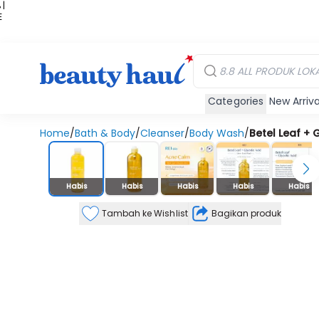
 |
E
kir
iah
Categories
New Arriva
Home
/
Bath & Body
/
Cleanser
/
Body Wash
/
Betel Leaf +
Stok Habis
Habis
Habis
Habis
Habis
Habis
Tambah ke Wishlist
Bagikan produk