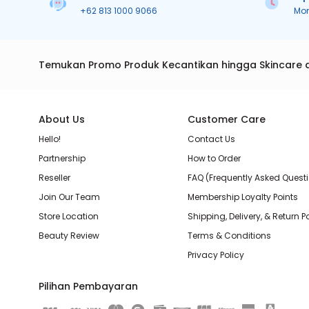
+62 813 1000 9066
Mo
Temukan Promo Produk Kecantikan hingga Skincare 
About Us
Customer Care
Hello!
Contact Us
Partnership
How to Order
Reseller
FAQ (Frequently Asked Quest
Join Our Team
Membership Loyalty Points
Store Location
Shipping, Delivery, & Return P
Beauty Review
Terms & Conditions
Privacy Policy
Pilihan Pembayaran