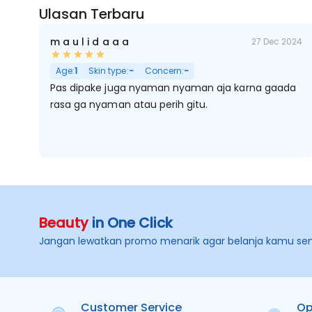
Ulasan Terbaru
m a u l i d a a a
27 Dec 2024
Age:
1
Skin type:
-
Concern:
-
Pas dipake juga nyaman nyaman aja karna gaada
rasa ga nyaman atau perih gitu.
Beauty
in One Click
Jangan lewatkan promo menarik agar belanja kamu se
Customer Service
Op