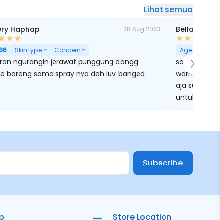
Lihat semua
ery Haphap
Bella Bhakt
28 Aug 2023
ak, Pori Besar
36
Skin type:
-
Concern:
-
Age:
30
Skin
ran ngurangin jerawat punggung dongg
sabunnya lum
ke bareng sama spray nya dah luv banged
warna kuning
aja sudah bi
untuk efek ke
nggak bikin 
atau enggak
Subscribe
ip
Store Location