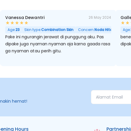
Vanessa Dewantri
Gall
26 May 2024
Age:
23
Skin type:
Combination Skin
Concern:
Noda Hitam, Berminy
Age:
Pake ini ngurangin jerawat di punggung aku. Pas
bene
dipake juga nyaman nyaman aja karna gaada rasa
dipa
ga nyaman atau perih gitu.
makin hemat!
ening Hours
Partnersh