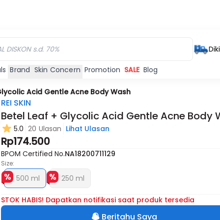
Dik
ls
Brand
Skin Concern
Promotion
SALE
Blog
 Glycolic Acid Gentle Acne Body Wash
REI SKIN
Betel Leaf + Glycolic Acid Gentle Acne Body
5.0
20 Ulasan
Lihat Ulasan
Habis
Habis
Habis
Rp174.500
BPOM Certified No.
NA18200711129
Size:
500 ml
250 ml
STOK HABIS! Dapatkan notifikasi saat produk tersedia
Beritahu Saya