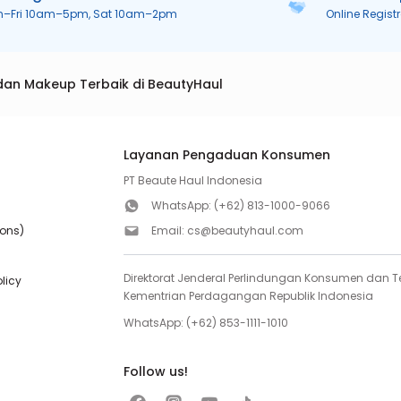
n–Fri 10am–5pm, Sat 10am–2pm
Online Regist
dan Makeup Terbaik di BeautyHaul
Layanan Pengaduan Konsumen
PT Beaute Haul Indonesia
WhatsApp:
(+62) 813-1000-9066
ions)
Email:
cs@beautyhaul.com
Direktorat Jenderal Perlindungan Konsumen dan Te
olicy
Kementrian Perdagangan Republik Indonesia
WhatsApp:
(+62) 853-1111-1010
Follow us!