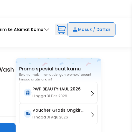
irim ke
Alamat Kamu
Masuk / Daftar
 Wash
Promo spesial buat kamu
Belanja makin hemat dengan promo discount
hingga gratis ongkir!
PWP BEAUTYHAUL 2026
Hingga
31 Des 2026
Voucher Gratis Ongkir
15RB (Only on Website)
Hingga
31 Agu 2026