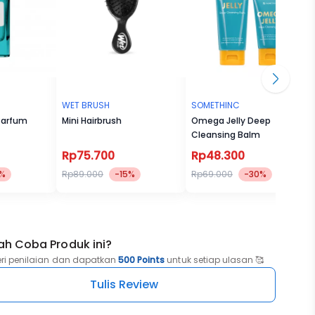
WET BRUSH
SOMETHINC
Parfum
Mini Hairbrush
Omega Jelly Deep
Cleansing Balm
Rp75.700
Rp48.300
1%
Rp89.000
-15%
Rp69.000
-30%
ah Coba Produk ini?
eri penilaian dan dapatkan
500 Points
untuk setiap ulasan 🥰
Tulis Review