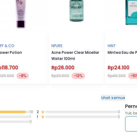
FF & CO
NPURE
HINT
ower Potion
Acne Power Clear Micellar
Mintea Eau de 
Water 100ml
p118.700
Rp26.000
Rp24.100
129.000
-8%
Rp29.500
-12%
Rp49.000
-5
Lihat semua
Pern
19
2
0
Yuk, b
1
1
0
0