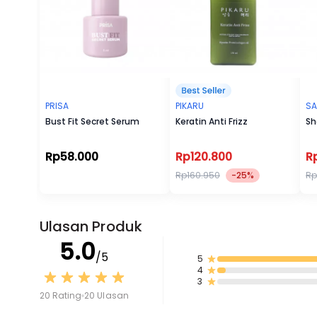
PRISA
PIKARU
SA
Bust Fit Secret Serum
Keratin Anti Frizz
Sh
Rp58.000
Rp120.800
R
Rp160.950
-25%
Rp
Ulasan Produk
5.0
/5
5
4
3
20 Rating
20 Ulasan