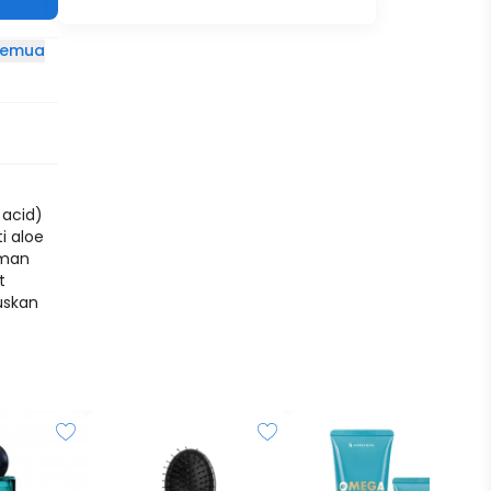
 semua
 acid)
i aloe
aman
t
uskan