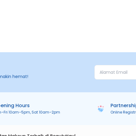
makin hemat!
ening Hours
Partnersh
n–Fri 10am–5pm, Sat 10am–2pm
Online Regist