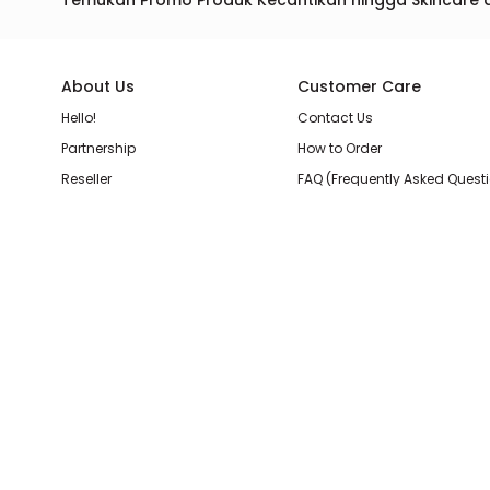
Temukan Promo Produk Kecantikan hingga Skincare 
About Us
Customer Care
Hello!
Contact Us
Partnership
How to Order
Reseller
FAQ (Frequently Asked Quest
Join Our Team
Membership Loyalty Points
Store Location
Shipping, Delivery, & Return P
Beauty Review
Terms & Conditions
Privacy Policy
Pilihan Pembayaran