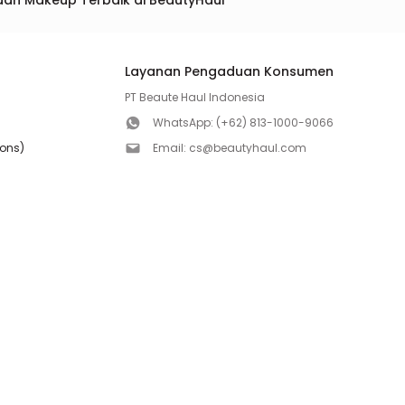
dan Makeup Terbaik di BeautyHaul
Layanan Pengaduan Konsumen
PT Beaute Haul Indonesia
WhatsApp:
(+62) 813-1000-9066
ions)
Email:
cs@beautyhaul.com
Direktorat Jenderal Perlindungan Konsumen dan Te
olicy
Kementrian Perdagangan Republik Indonesia
WhatsApp:
(+62) 853-1111-1010
Follow us!
Copyright ©2026 PT BEAUTE HAUL INDONESIA