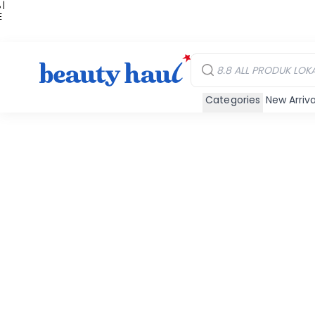
 |
E
kir
iah
Categories
New Arriva