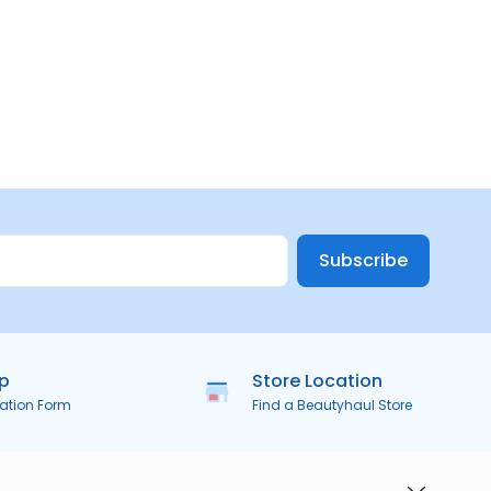
Subscribe
ip
Store Location
ration Form
Find a Beautyhaul Store