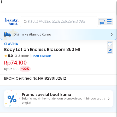
 |
E
kir
iah
8.8 ALL PRODUK LOKAL DISKON s.d. 70%
Dikirim ke
Alamat Kamu
SLAVINA
Body Lotion Endless Blossom 350 Ml
5.0
3 Ulasan
Lihat Ulasan
Rp74.100
Rp95.000
-22%
BPOM Certified No.
NA18230102812
Promo spesial buat kamu
Belanja makin hemat dengan promo discount hingga gratis
ongkir!