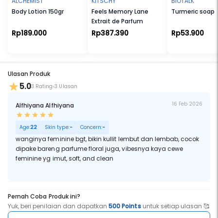
ALCHEMIST
KITSCHY
BIOTALK
Body Lotion 150gr
Feels Memory Lane
Turmeric soap
Extrait de Parfum
Rp189.000
Rp387.390
Rp53.900
Ulasan Produk
5.0
3 Rating
3 Ulasan
16 Feb 2026
Alfhiyana Alfhiyana
Age:
22
Skin type:
-
Concern:
-
wanginya feminine bgt, bikin kullit lembut dan lembab, cocok
dipake bareng parfume floral juga, vibesnya kaya cewe
feminine yg imut, soft, and clean
Pernah Coba Produk ini?
Yuk, beri penilaian dan dapatkan
500 Points
untuk setiap ulasan 🥰