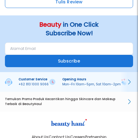
Tulis Review
Beauty
in One Click
Subscribe Now!
Subscribe
Customer Service
Opening Hours
Pa
+62 813 1000 9066
Mon–Fri 10am–5pm, Sat 10am–2pm
On
Temukan Promo Produk Kecantikan hingga Skincare dan Makeup
Terbaik di BeautyHaul
About Us
Contact Us
Careers
Partnership