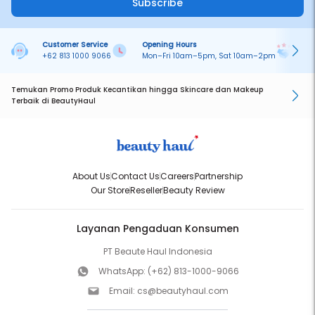
Subscribe
Customer Service
Opening Hours
Pa
+62 813 1000 9066
Mon–Fri 10am–5pm, Sat 10am–2pm
On
Temukan Promo Produk Kecantikan hingga Skincare dan Makeup
Terbaik di BeautyHaul
About Us
Contact Us
Careers
Partnership
Our Store
Reseller
Beauty Review
Layanan Pengaduan Konsumen
PT Beaute Haul Indonesia
WhatsApp:
(+62) 813-1000-9066
Email:
cs@beautyhaul.com