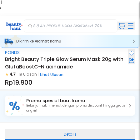
 |
E
kir
iah
8.8 ALL PRODUK LOKAL DISKON s.d. 70%
Dikirim ke
Alamat Kamu
PONDS
Bright Beauty Triple Glow Serum Mask 20g with
GlutaBoostC-Niacinamide
4.7
19 Ulasan
Lihat Ulasan
Rp19.900
Promo spesial buat kamu
Belanja makin hemat dengan promo discount hingga gratis
ongkir!
Details