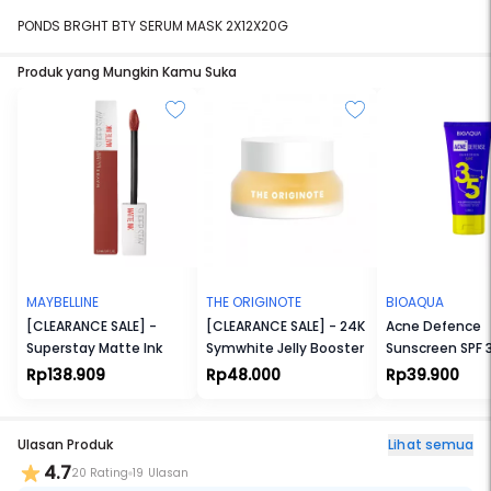
PONDS BRGHT BTY SERUM MASK 2X12X20G
Produk yang Mungkin Kamu Suka
MAYBELLINE
THE ORIGINOTE
BIOAQUA
[CLEARANCE SALE] -
[CLEARANCE SALE] - 24K
Acne Defence
Superstay Matte Ink
Symwhite Jelly Booster
Sunscreen SPF 
Rp138.909
Rp48.000
Rp39.900
Ulasan Produk
Lihat semua
4.7
20 Rating
19 Ulasan