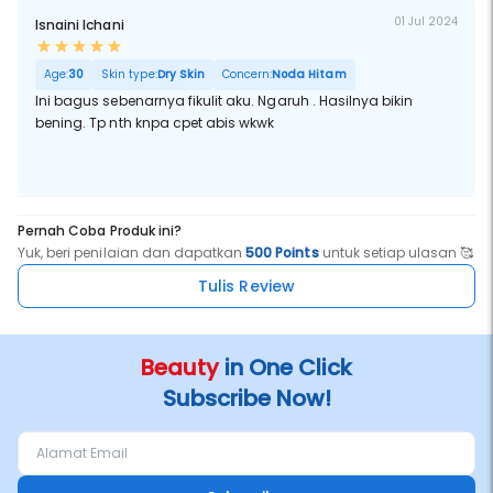
01 Jul 2024
Isnaini Ichani
Age:
30
Skin type:
Dry Skin
Concern:
Noda Hitam
Ini bagus sebenarnya fikulit aku. Ngaruh . Hasilnya bikin
bening. Tp nth knpa cpet abis wkwk
Pernah Coba Produk ini?
Yuk, beri penilaian dan dapatkan
500 Points
untuk setiap ulasan 🥰
Tulis Review
Beauty
in One Click
Subscribe Now!