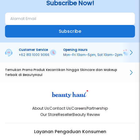
Subscribe Now!
Subscribe
Customer Service
Opening Hours
Pa
+62 813 1000 9066
Mon–Fri 10am–5pm, Sat 10am–2pm
On
Temukan Promo Produk Kecantikan hingga Skincare dan Makeup
Terbaik di BeautyHaul
About Us
Contact Us
Careers
Partnership
Our Store
Reseller
Beauty Review
Layanan Pengaduan Konsumen