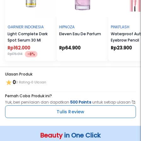
GARNIER INDONESIA
HIPNOZA
PINKFLASH
Light Complete Dark
Eleven Eau De Parfum
Waterproof Au
Spot Serum 30 Ml
Eyebrow Pencil
Rp162.000
Rp64.900
Rp23.900
-8%
Rp176.014
Ulasan Produk
0
0 Rating
0 Ulasan
Pernah Coba Produk ini?
Yuk, beri penilaian dan dapatkan
500 Points
untuk setiap ulasan 🥰
Tulis Review
Beauty
in One Click