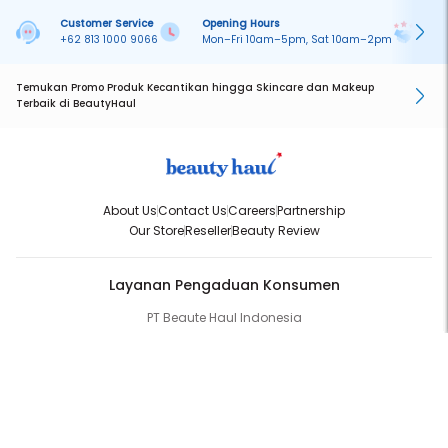
Customer Service
Opening Hours
Pa
+62 813 1000 9066
Mon–Fri 10am–5pm, Sat 10am–2pm
On
Temukan Promo Produk Kecantikan hingga Skincare dan Makeup
Terbaik di BeautyHaul
About Us
Contact Us
Careers
Partnership
Our Store
Reseller
Beauty Review
Layanan Pengaduan Konsumen
PT Beaute Haul Indonesia
WhatsApp:
(+62) 813-1000-9066
Email:
cs@beautyhaul.com
Direktorat Jenderal Perlindungan Konsumen dan Tertib Niaga
Kementrian Perdagangan Republik Indonesia