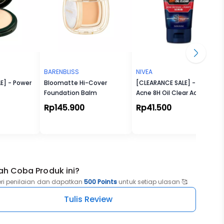
BARENBLISS
NIVEA
E] - Power
Bloomatte Hi-Cover
[CLEARANCE SALE] - MEN
Foundation Balm
Acne 8H Oil Clear Acne
Defense + Purify Scrub
Rp145.900
Rp41.500
100ml
ah Coba Produk ini?
eri penilaian dan dapatkan
500 Points
untuk setiap ulasan 🥰
Tulis Review