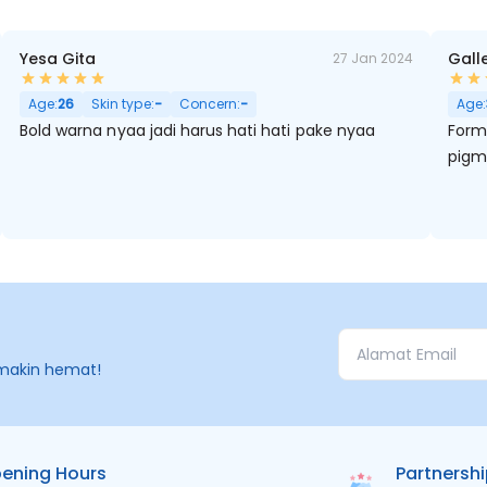
Yesa Gita
Gall
27 Jan 2024
Age:
26
Skin type:
-
Concern:
-
Age:
Bold warna nyaa jadi harus hati hati pake nyaa
Formu
pigm
makin hemat!
ening Hours
Partnersh