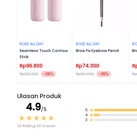
ROSE ALL DAY
ROSE ALL DAY
RO
Seamless Touch Contour
Brow Fix Eyebrow Pencil
Br
Stick
Rp96.800
Rp74.300
R
Rp129.000
-25%
Rp99.000
-25%
Rp
Ulasan Produk
4.9
/5
5
4
3
24 Rating
24 Ulasan