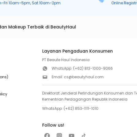
n–Fri 10am–5pm, Sat 10am–2pm
Online Regist
dan Makeup Terbaik di BeautyHaul
Layanan Pengaduan Konsumen
PT Beaute Haul Indonesia
WhatsApp:
(+62) 813-1000-9066
ions)
Email:
cs@beautyhaul.com
Direktorat Jenderal Perlindungan Konsumen dan Te
olicy
Kementrian Perdagangan Republik Indonesia
WhatsApp:
(+62) 853-1111-1010
Follow us!