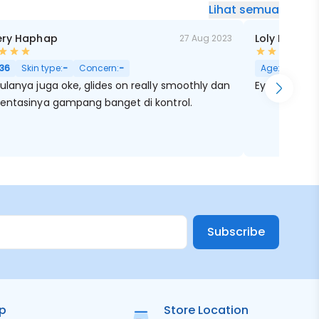
Lihat semua
ery Haphap
Loly Marish
27 Aug 2023
36
Skin type:
-
Concern:
-
Age:
27
Skin
lanya juga oke, glides on really smoothly dan
Eyebrow pen
entasinya gampang banget di kontrol.
Subscribe
ip
Store Location