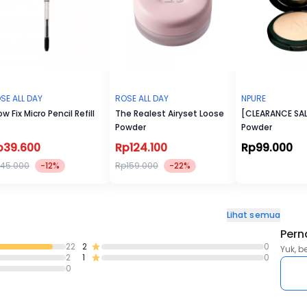
SE ALL DAY
ROSE ALL DAY
NPURE
ow Fix Micro Pencil Refill
The Realest Airyset Loose
[CLEARANCE SAL
Powder
Powder
p39.600
Rp124.100
Rp99.000
45.000
-12%
Rp159.000
-22%
Lihat semua
Pern
22
2
0
Yuk, b
2
1
0
0