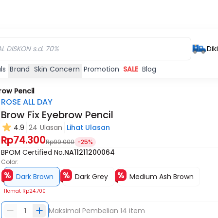
Dik
ls
Brand
Skin Concern
Promotion
SALE
Blog
row Pencil
ROSE ALL DAY
Brow Fix Eyebrow Pencil
4.9
24 Ulasan
Lihat Ulasan
Rp74.300
Rp99.000
-25%
BPOM Certified No.
NA11211200064
Color:
Dark Brown
Dark Grey
Medium Ash Brown
Hemat
Rp24.700
1
Maksimal Pembelian
14
item