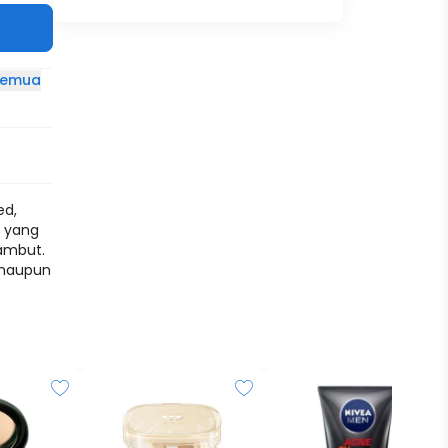
 semua
ed,
h yang
ambut.
 maupun