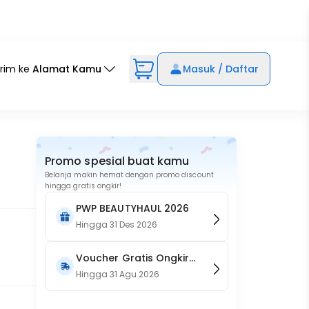
irim ke
Alamat Kamu
Masuk / Daftar
Promo spesial buat kamu
Belanja makin hemat dengan promo discount
hingga gratis ongkir!
PWP BEAUTYHAUL 2026
Hingga
31 Des 2026
Voucher Gratis Ongkir
15RB (Only on Website)
Hingga
31 Agu 2026