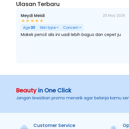
Ulasan Terbaru
Meydi Meidi
25 May 2024
Age:
30
Skin type:
-
Concern:
-
Makek pencil alis ini uadi lebih bagus dan cepet ju
Beauty
in One Click
Jangan lewatkan promo menarik agar belanja kamu se
Customer Service
Op