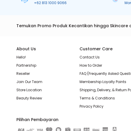
+62 813 1000 9066
Mo
Temukan Promo Produk Kecantikan hingga Skincare 
About Us
Customer Care
Hello!
Contact Us
Partnership
How to Order
Reseller
FAQ (Frequently Asked Quest
Join Our Team
Membership Loyalty Points
Store Location
Shipping, Delivery, & Return P
Beauty Review
Terms & Conditions
Privacy Policy
Pilihan Pembayaran