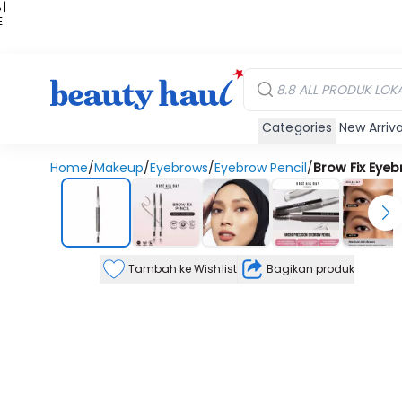
 |
E
kir
iah
Categories
New Arriva
Home
/
Makeup
/
Eyebrows
/
Eyebrow Pencil
/
Brow Fix Eyeb
Tambah ke Wishlist
Bagikan produk