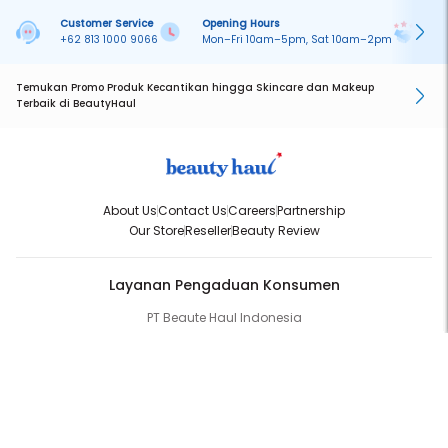
Customer Service
Opening Hours
Pa
+62 813 1000 9066
Mon–Fri 10am–5pm, Sat 10am–2pm
On
Temukan Promo Produk Kecantikan hingga Skincare dan Makeup
Terbaik di BeautyHaul
About Us
Contact Us
Careers
Partnership
Our Store
Reseller
Beauty Review
Layanan Pengaduan Konsumen
PT Beaute Haul Indonesia
WhatsApp:
(+62) 813-1000-9066
Email:
cs@beautyhaul.com
Direktorat Jenderal Perlindungan Konsumen dan Tertib Niaga
Kementrian Perdagangan Republik Indonesia