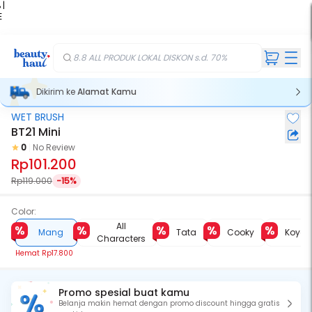
 |
E
kir
iah
8.8 ALL PRODUK LOKAL DISKON s.d. 70%
Dikirim ke
Alamat Kamu
WET BRUSH
BT21 Mini
0
No Review
Rp101.200
Rp119.000
-15%
Color:
All
Mang
Tata
Cooky
Koya
Characters
Hemat
Rp17.800
Promo spesial buat kamu
Belanja makin hemat dengan promo discount hingga gratis