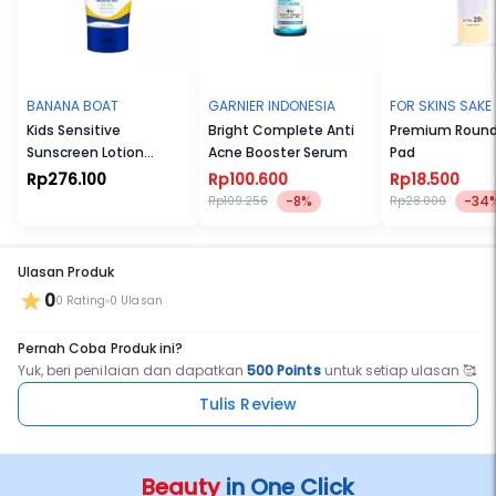
BANANA BOAT
GARNIER INDONESIA
FOR SKINS SAKE
Kids Sensitive
Bright Complete Anti
Premium Round
Sunscreen Lotion
Acne Booster Serum
Pad
SPF50+
Rp276.100
Rp100.600
Rp18.500
-8%
-34
Rp109.256
Rp28.000
Ulasan Produk
0
0 Rating
0 Ulasan
Pernah Coba Produk ini?
Yuk, beri penilaian dan dapatkan
500 Points
untuk setiap ulasan 🥰
Tulis Review
Beauty
in One Click