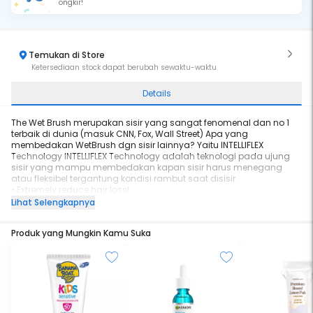
ongkir!
Temukan di Store
Ketersediaan stock dapat berubah sewaktu-waktu
Details
The Wet Brush merupakan sisir yang sangat fenomenal dan no 1
terbaik di dunia (masuk CNN, Fox, Wall Street) Apa yang
membedakan WetBrush dgn sisir lainnya? Yaitu INTELLIFLEX
Technology INTELLIFLEX Technology adalah teknologi pada ujung
sisir yang mampu membedakan kapan sisir harus menegang
atau fleksibel tergantung kondisi rambut saat disisir.
• Extremely reduce hair loss!
• Sisiran lebih nyaman tanpa terjambak
Lihat Selengkapnya
• Lebih cepat rapi (super hemat waktu)
• Rambut rontok sangat sedikit
Produk yang Mungkin Kamu Suka
The WET BRUSH Dapat digunakan pada rambut basah atau kering
dan sangat oke untuk rambut ekstensi dan wig