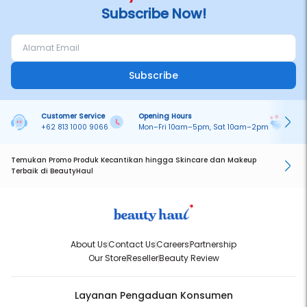
Subscribe Now!
Subscribe
Customer Service
Opening Hours
Pa
+62 813 1000 9066
Mon–Fri 10am–5pm, Sat 10am–2pm
On
Temukan Promo Produk Kecantikan hingga Skincare dan Makeup
Terbaik di BeautyHaul
About Us
Contact Us
Careers
Partnership
Our Store
Reseller
Beauty Review
Layanan Pengaduan Konsumen