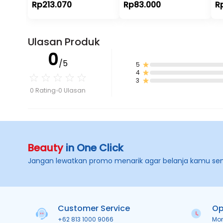
Rp213.070
Rp83.000
R
Ulasan Produk
0
/5
5
4
3
0 Rating
0 Ulasan
Beauty
in One Click
Jangan lewatkan promo menarik agar belanja kamu se
Customer Service
Op
+62 813 1000 9066
Mo