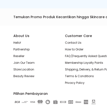
Temukan Promo Produk Kecantikan hingga Skincare 
About Us
Customer Care
Hello!
Contact Us
Partnership
How to Order
Reseller
FAQ (Frequently Asked Quest
Join Our Team
Membership Loyalty Points
Store Location
Shipping, Delivery, & Return P
Beauty Review
Terms & Conditions
Privacy Policy
Pilihan Pembayaran