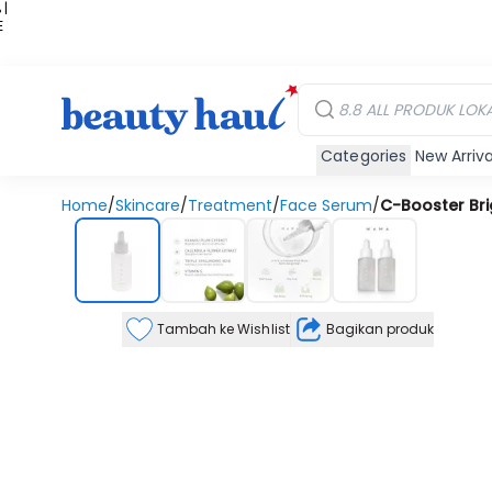
 |
E
kir
iah
Categories
New Arriva
Home
/
Skincare
/
Treatment
/
Face Serum
/
C-Booster Bri
Tambah ke Wishlist
Bagikan produk