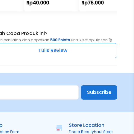
Rp40.000
Rp75.000
ah Coba Produk ini?
eri penilaian dan dapatkan
500 Points
untuk setiap ulasan 🥰
Tulis Review
Subscribe
ip
Store Location
ration Form
Find a Beautyhaul Store