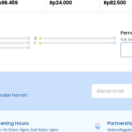
p96.459
Rp24.000
Rp82.500
Pern
0
2
0
Yuk, b
0
1
0
0
makin hemat!
ening Hours
Partnersh
n–Fri 10am–5pm, Sat 10am–2pm
Online Regist