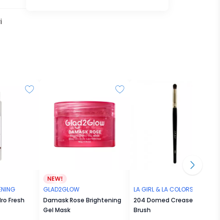
i
ENING
GLAD2GLOW
LA GIRL & LA COLORS
ro Fresh
Damask Rose Brightening
204 Domed Crease Pro
Gel Mask
Brush