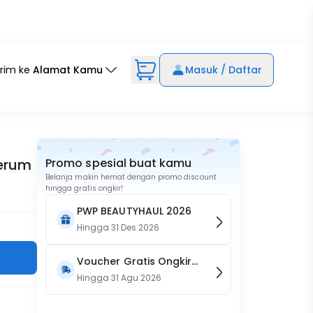
irim ke
Alamat Kamu
Masuk / Daftar
Serum
Promo spesial buat kamu
Belanja makin hemat dengan promo discount
hingga gratis ongkir!
PWP BEAUTYHAUL 2026
Hingga
31 Des 2026
Voucher Gratis Ongkir
15RB (Only on Website)
Hingga
31 Agu 2026