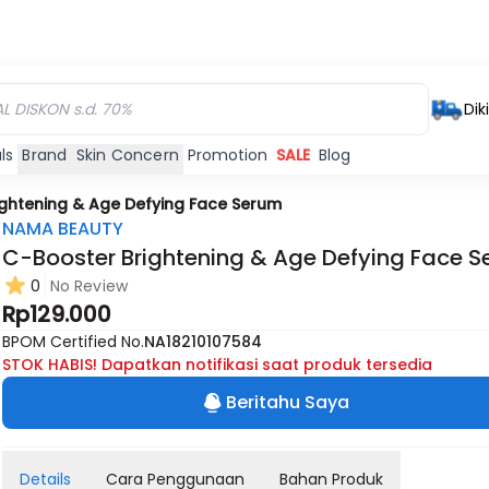
Dik
ls
Brand
Skin Concern
Promotion
SALE
Blog
ghtening & Age Defying Face Serum
NAMA BEAUTY
C-Booster Brightening & Age Defying Face 
0
No Review
Rp129.000
BPOM Certified No.
NA18210107584
STOK HABIS! Dapatkan notifikasi saat produk tersedia
Beritahu Saya
Details
Cara Penggunaan
Bahan Produk