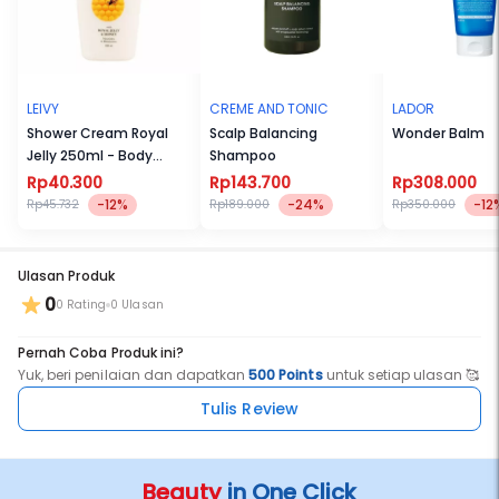
ISI PAKET:
✦ Catokan Rambut
✦ Storage Pouch
✦ jepit dan sisir (Based on availability)
LEIVY
CREME AND TONIC
LADOR
Shower Cream Royal
Scalp Balancing
Wonder Balm
Jelly 250ml - Body
Shampoo
Wash / Sabun mandi
Rp40.300
Rp143.700
Rp308.000
-12%
-24%
-12
Rp45.732
Rp189.000
Rp350.000
Ulasan Produk
0
0 Rating
0 Ulasan
Pernah Coba Produk ini?
Yuk, beri penilaian dan dapatkan
500 Points
untuk setiap ulasan 🥰
Tulis Review
Beauty
in One Click