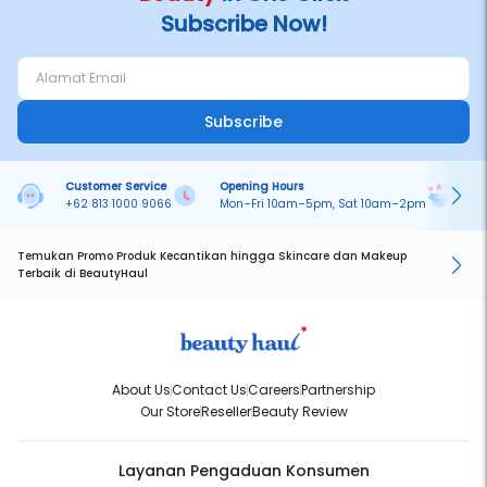
Subscribe Now!
Subscribe
Customer Service
Opening Hours
Pa
+62 813 1000 9066
Mon–Fri 10am–5pm, Sat 10am–2pm
On
Temukan Promo Produk Kecantikan hingga Skincare dan Makeup
Terbaik di BeautyHaul
About Us
Contact Us
Careers
Partnership
Our Store
Reseller
Beauty Review
Layanan Pengaduan Konsumen