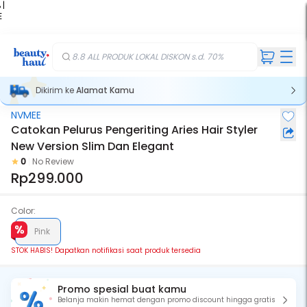
 |
E
kir
iah
8.8 ALL PRODUK LOKAL DISKON s.d. 70%
Dikirim ke
Alamat Kamu
NVMEE
Stok Habis
Catokan Pelurus Pengeriting Aries Hair Styler
New Version Slim Dan Elegant
0
No Review
Rp299.000
Color:
Pink
STOK HABIS! Dapatkan notifikasi saat produk tersedia
Promo spesial buat kamu
Belanja makin hemat dengan promo discount hingga gratis