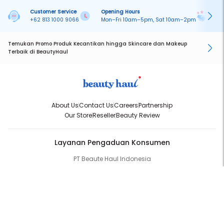
Customer Service
Opening Hours
Pa
+62 813 1000 9066
Mon–Fri 10am–5pm, Sat 10am–2pm
On
Temukan Promo Produk Kecantikan hingga Skincare dan Makeup
Terbaik di BeautyHaul
About Us
Contact Us
Careers
Partnership
Our Store
Reseller
Beauty Review
Layanan Pengaduan Konsumen
PT Beaute Haul Indonesia
WhatsApp:
(+62) 813-1000-9066
Email:
cs@beautyhaul.com
Direktorat Jenderal Perlindungan Konsumen dan Tertib Niaga
Kementrian Perdagangan Republik Indonesia