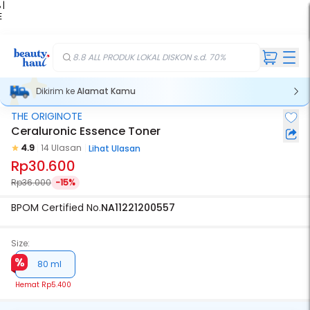
 |
E
kir
iah
8.8 ALL PRODUK LOKAL DISKON s.d. 70%
Dikirim ke
Alamat Kamu
THE ORIGINOTE
Ceraluronic Essence Toner
4.9
14 Ulasan
Lihat Ulasan
Rp30.600
Rp36.000
-15%
BPOM Certified No.
NA11221200557
Size:
80 ml
Hemat
Rp5.400