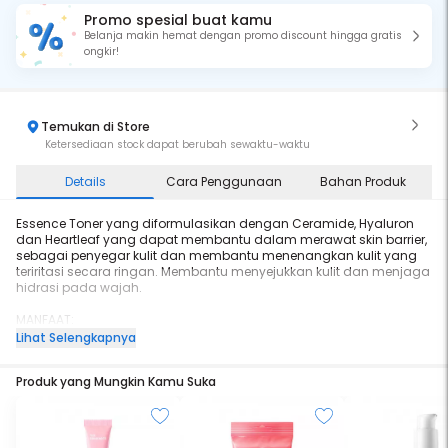
Promo spesial buat kamu
Belanja makin hemat dengan promo discount hingga gratis
ongkir!
Temukan di Store
Ketersediaan stock dapat berubah sewaktu-waktu
Details
Cara Penggunaan
Bahan Produk
Essence Toner yang diformulasikan dengan Ceramide, Hyaluron
dan Heartleaf yang dapat membantu dalam merawat skin barrier,
sebagai penyegar kulit dan membantu menenangkan kulit yang
teriritasi secara ringan. Membantu menyejukkan kulit dan menjaga
hidrasi pada wajah.
MANFAAT:
Membantu menjaga dan memperbaiki skin barrier
Lihat Selengkapnya
Membantu melembapkan dan menjaga kekenyalan wajah
Memperbaiki tekstur wajah yang tidak rata
Produk yang Mungkin Kamu Suka
Membantu meremajakan wajah
Menenangkan wajah