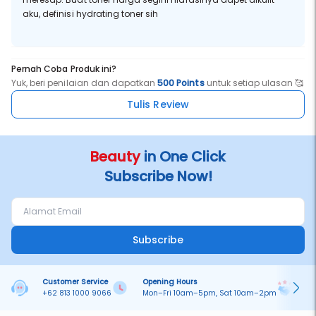
aku, definisi hydrating toner sih
Pernah Coba Produk ini?
Yuk, beri penilaian dan dapatkan
500 Points
untuk setiap ulasan 🥰
Tulis Review
Beauty
in One Click
Subscribe Now!
Subscribe
Customer Service
Opening Hours
Pa
+62 813 1000 9066
Mon–Fri 10am–5pm, Sat 10am–2pm
On