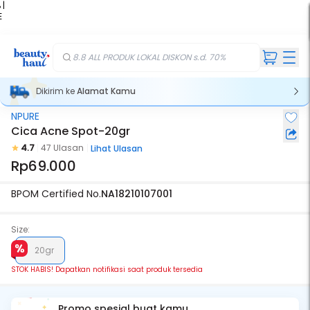
 |
E
kir
iah
8.8 ALL PRODUK LOKAL DISKON s.d. 70%
Dikirim ke
Alamat Kamu
NPURE
Stok Habis
Cica Acne Spot-20gr
4.7
47 Ulasan
Lihat Ulasan
Rp69.000
BPOM Certified No.
NA18210107001
Size:
20gr
STOK HABIS! Dapatkan notifikasi saat produk tersedia
Promo spesial buat kamu