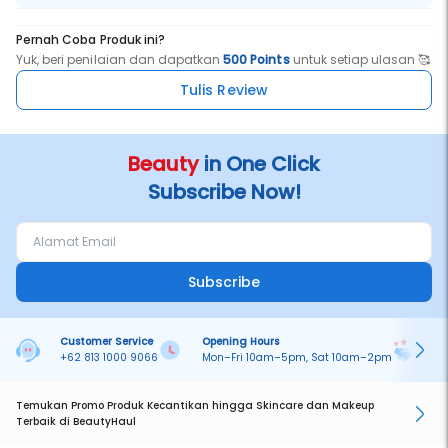
Pernah Coba Produk ini?
Yuk, beri penilaian dan dapatkan
500 Points
untuk setiap ulasan 🥰
Tulis Review
Beauty
in One Click
Subscribe Now!
Subscribe
Customer Service
Opening Hours
Pa
+62 813 1000 9066
Mon–Fri 10am–5pm, Sat 10am–2pm
On
Temukan Promo Produk Kecantikan hingga Skincare dan Makeup
Terbaik di BeautyHaul