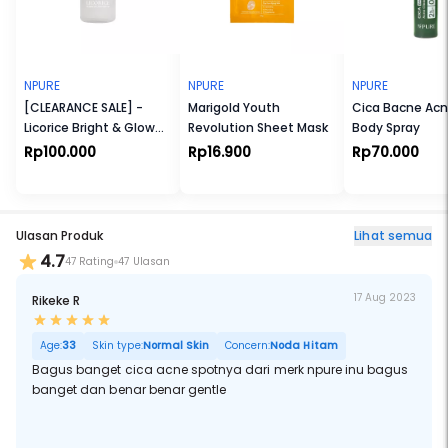
NPURE
NPURE
NPURE
[CLEARANCE SALE] -
Marigold Youth
Cica Bacne Acn
Licorice Bright & Glow
Revolution Sheet Mask
Body Spray
Potion Of Light Face
Rp100.000
Rp16.900
Rp70.000
Serum
Ulasan Produk
Lihat semua
4.7
47 Rating
47 Ulasan
17 Aug 2023
Rikeke R
Age:
33
Skin type:
Normal Skin
Concern:
Noda Hitam
Bagus banget cica acne spotnya dari merk npure inu bagus
banget dan benar benar gentle