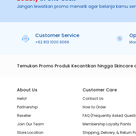
Jangan lewatkan promo menarik agar belanja kamu se
Customer Service
Op
+62 813 1000 9066
Mo
Temukan Promo Produk Kecantikan hingga Skincare 
About Us
Customer Care
Hello!
Contact Us
Partnership
How to Order
Reseller
FAQ (Frequently Asked Quest
Join Our Team
Membership Loyalty Points
Store Location
Shipping, Delivery, & Return P