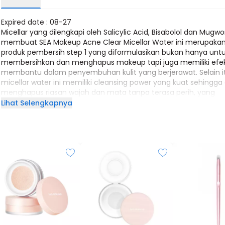
Expired date : 08-27
Micellar yang dilengkapi oleh Salicylic Acid, Bisabolol dan Mugwo
membuat SEA Makeup Acne Clear Micellar Water ini merupaka
produk pembersih step 1 yang diformulasikan bukan hanya unt
membersihkan dan menghapus makeup tapi juga memiliki efe
membantu dalam penyembuhan kulit yang berjerawat. Selain i
micellar water ini memiliki cleansing power yang kuat sehingga
menghapus riasan wajah dan mata tanpa terasa perih, yang
membersihkan secara menyeluruh untuk hasil kulit yang lebih b
Lihat Selengkapnya
dan halus.