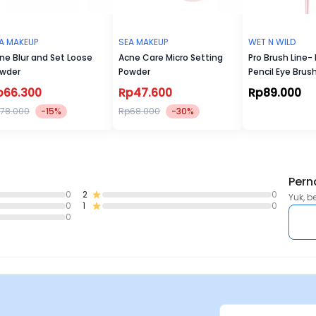
A MAKEUP
SEA MAKEUP
WET N WILD
ne Blur and Set Loose
Acne Care Micro Setting
Pro Brush Line
wder
Powder
Pencil Eye Brus
p66.300
Rp47.600
Rp89.000
78.000
-15%
Rp68.000
-30%
Pern
0
2
0
Yuk, b
0
1
0
0