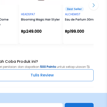
HEADSPA7
ALCHEMIST
- Dome
Blooming Magic Hair Styler
Eau de Parfum 30ml
h
Rp249.000
Rp199.000
ah Coba Produk ini?
eri penilaian dan dapatkan
500 Points
untuk setiap ulasan 🥰
Tulis Review