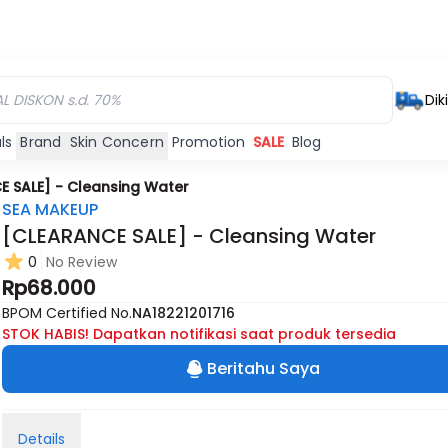
Dik
ls
Brand
Skin Concern
Promotion
SALE
Blog
 SALE] - Cleansing Water
SEA MAKEUP
[CLEARANCE SALE] - Cleansing Water
0
No Review
Rp68.000
BPOM Certified No.
NA18221201716
STOK HABIS! Dapatkan notifikasi saat produk tersedia
Beritahu Saya
Details