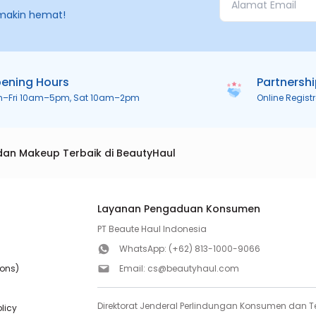
makin hemat!
ening Hours
Partnersh
n–Fri 10am–5pm, Sat 10am–2pm
Online Regist
dan Makeup Terbaik di BeautyHaul
Layanan Pengaduan Konsumen
PT Beaute Haul Indonesia
WhatsApp:
(+62) 813-1000-9066
ions)
Email:
cs@beautyhaul.com
Direktorat Jenderal Perlindungan Konsumen dan Te
olicy