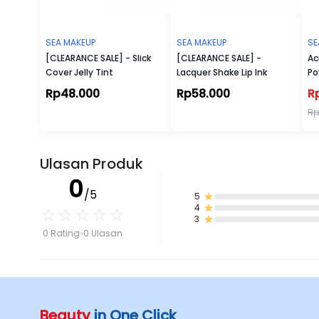
SEA MAKEUP
SEA MAKEUP
SE
[CLEARANCE SALE] - Slick
[CLEARANCE SALE] -
Ac
Cover Jelly Tint
Lacquer Shake Lip Ink
Po
Rp48.000
Rp58.000
R
Rp
Ulasan Produk
0
/5
5
4
3
0 Rating
0 Ulasan
Beauty
in One Click