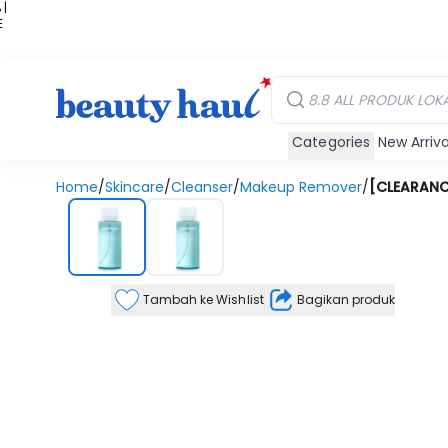
 |
E
kir
iah
Categories
New Arriva
Home
/
Skincare
/
Cleanser
/
Makeup Remover
/
[CLEARANCE
Tambah ke Wishlist
Bagikan produk