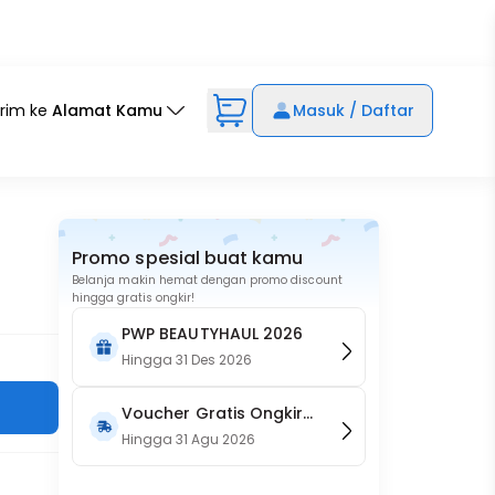
irim ke
Alamat Kamu
Masuk / Daftar
Promo spesial buat kamu
Belanja makin hemat dengan promo discount
hingga gratis ongkir!
PWP BEAUTYHAUL 2026
Hingga
31 Des 2026
Voucher Gratis Ongkir
15RB (Only on Website)
Hingga
31 Agu 2026