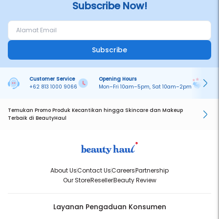
Subscribe Now!
Subscribe
Customer Service
Opening Hours
Pa
+62 813 1000 9066
Mon–Fri 10am–5pm, Sat 10am–2pm
On
Temukan Promo Produk Kecantikan hingga Skincare dan Makeup
Terbaik di BeautyHaul
About Us
Contact Us
Careers
Partnership
Our Store
Reseller
Beauty Review
Layanan Pengaduan Konsumen