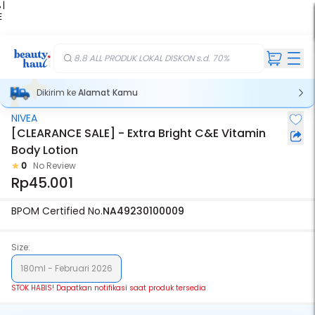
 |
E
kir
iah
8.8 ALL PRODUK LOKAL DISKON s.d. 70%
Dikirim ke
Alamat Kamu
NIVEA
Stok Habis
[CLEARANCE SALE] - Extra Bright C&E Vitamin
Body Lotion
0
No Review
Rp45.001
BPOM Certified No.
NA49230100009
Size:
180ml - Februari 2026
STOK HABIS! Dapatkan notifikasi saat produk tersedia