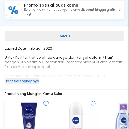
Promo spesial buat kamu
Belanja makin hemat dengan promo discount hingga gratis
ongkir!
Details
Expired Date : Februari 2026
Untuk Kulit terlihat cerah bercahaya dan kenyal dalam 7 hari*
dengan 50x Vitamin C membantu mencerahkan kulit dan Vitamin
E untuk melembapkan kulit.
*Berdasarkan hasil tes kepuasan terhadap 31 konsumen,
Spincontrol-Asia, Juni-July 2014
Lihat Selengkapnya
1. 4 jenis kekuatan Vitamin C** untuk mencerahkan kulit dan
Produk yang Mungkin Kamu Suka
membuat kulit terlihat bercahaya dan kenyal dalam 7 hari*
2. Vitamin E untuk merawat dan melembapkan kulit agar kulit tetap
sehat
3. UV Filter untuk melindungi kulit dari efek negatif sinar matahari