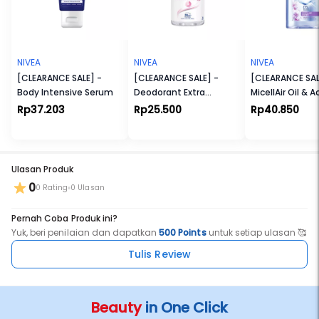
NIVEA
NIVEA
NIVEA
[CLEARANCE SALE] -
[CLEARANCE SALE] -
[CLEARANCE SAL
Body Intensive Serum
Deodorant Extra
MicellAir Oil & 
Whitening Roll-On
Rp37.203
Rp25.500
Rp40.850
Ulasan Produk
0
0 Rating
0 Ulasan
Pernah Coba Produk ini?
Yuk, beri penilaian dan dapatkan
500 Points
untuk setiap ulasan 🥰
Tulis Review
Beauty
in One Click