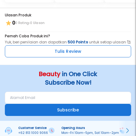
Ulasan Produk
0
0 Rating
0 Ulasan
Pernah Coba Produk ini?
Yuk, beri penilaian dan dapatkan
500 Points
untuk setiap ulasan 🥰
Tulis Review
Beauty
in One Click
Subscribe Now!
Subscribe
Customer Service
Opening Hours
Pa
+62 813 1000 9066
Mon–Fri 10am–5pm, Sat 10am–2pm
On