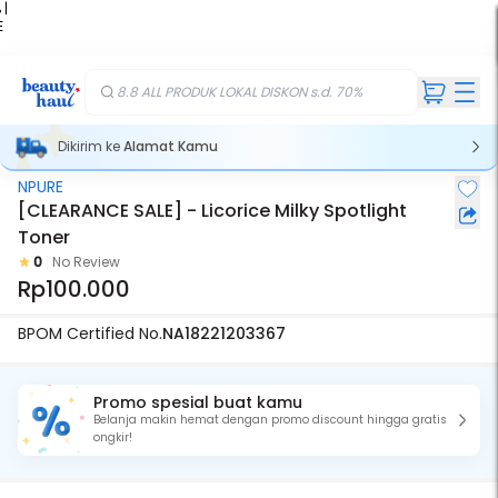
 |
E
kir
iah
8.8 ALL PRODUK LOKAL DISKON s.d. 70%
Dikirim ke
Alamat Kamu
NPURE
[CLEARANCE SALE] - Licorice Milky Spotlight
Toner
0
No Review
Rp100.000
BPOM Certified No.
NA18221203367
Promo spesial buat kamu
Belanja makin hemat dengan promo discount hingga gratis
ongkir!