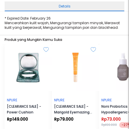
Details
* Expired Date: February 26
Mencerahkan kulit wajah, Mengurangi tampilan minyak, Merawat
kulit yang berjerawat, Mengurangi tampilan pori dan blackhead.
Produk yang Mungkin Kamu Suka
NPURE
NPURE
NPURE
[CLEARANCE SALE] -
[CLEARANCE SALE] -
Noni Probiotics
Power Cushion
Marigold Eyemazing
Hypoallergenic
Power Serum
Me Down Sensit
Rp149.000
Rp79.000
Rp73.000
Concentrate
Serum
-27
Rp100.000