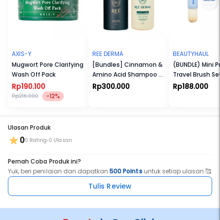
"maskne." Oleh karena itu kami memformulasikan wash off pack ini
dengan bahan-bahan untuk membantu mengatasi iritasi kulit
yang meningkatkan stress.
Manfaat Utama
- Membuka pori-pori tersumbat dan memperbaiki penampilan kulit
- Menenangkan inflamasi dan iritasi
AXIS-Y
REE DERMA
BEAUTYHAUL
- Mengeksfoliasi kulit dengan butiran kacang Adzuki
Mugwort Pore Clarifying
[Bundles] Cinnamon &
(BUNDLE) Mini P
Wash Off Pack
Amino Acid Shampoo &
Travel Brush Se
Conditioner 250ml
Rp190.100
Rp300.000
Rp188.000
-12%
Rp216.000
Ulasan Produk
0
0 Rating
0 Ulasan
Pernah Coba Produk ini?
Yuk, beri penilaian dan dapatkan
500 Points
untuk setiap ulasan 🥰
Tulis Review