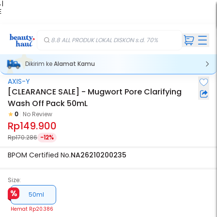
 |
E
kir
iah
8.8 ALL PRODUK LOKAL DISKON s.d. 70%
Dikirim ke
Alamat Kamu
AXIS-Y
[CLEARANCE SALE] - Mugwort Pore Clarifying
Wash Off Pack 50mL
0
No Review
Rp149.900
Rp170.286
-12%
BPOM Certified No.
NA26210200235
Size:
50ml
Hemat
Rp20.386