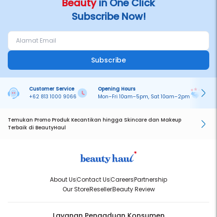
Beauty
in One Click
Subscribe Now!
Subscribe
Customer Service
Opening Hours
Pa
+62 813 1000 9066
Mon–Fri 10am–5pm, Sat 10am–2pm
On
Temukan Promo Produk Kecantikan hingga Skincare dan Makeup
Terbaik di BeautyHaul
About Us
Contact Us
Careers
Partnership
Our Store
Reseller
Beauty Review
Layanan Pengaduan Konsumen