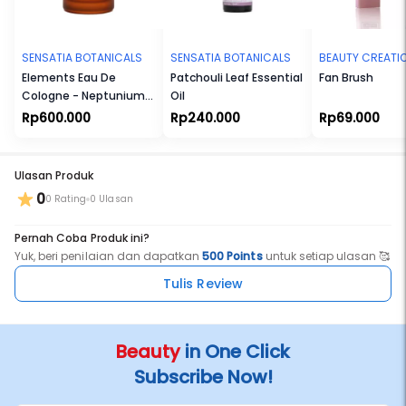
memiliki manfaat anti-aging.
Cocok untuk Ibu Hamil dan Menyusui. Cocok untuk Vegetarian dan
Vegan. Tidak Melalui Uji Coba terhadap Hewan. Tanpa Bahan yang
SENSATIA BOTANICALS
SENSATIA BOTANICALS
BEAUTY CREATI
Membahayakan Eksistensi Terumbu Karang. Tersertifikasi Halal.
Elements Eau De
Patchouli Leaf Essential
Fan Brush
Cologne - Neptunium
Oil
(Np)
Rp600.000
Rp240.000
Rp69.000
Ulasan Produk
0
0 Rating
0 Ulasan
Pernah Coba Produk ini?
Yuk, beri penilaian dan dapatkan
500 Points
untuk setiap ulasan 🥰
Tulis Review
Beauty
in One Click
Subscribe Now!