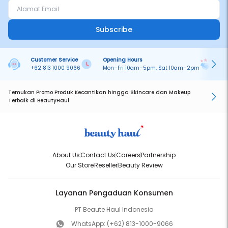
Subscribe
Customer Service
Opening Hours
Pa
+62 813 1000 9066
Mon–Fri 10am–5pm, Sat 10am–2pm
On
Temukan Promo Produk Kecantikan hingga Skincare dan Makeup
Terbaik di BeautyHaul
About Us
Contact Us
Careers
Partnership
Our Store
Reseller
Beauty Review
Layanan Pengaduan Konsumen
PT Beaute Haul Indonesia
WhatsApp:
(+62) 813-1000-9066