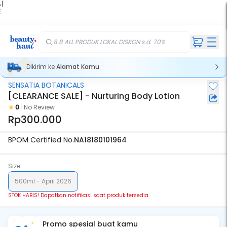
 |
E
kir
iah
8.8 ALL PRODUK LOKAL DISKON s.d. 70%
Dikirim ke
Alamat Kamu
SENSATIA BOTANICALS
Stok Habis
[CLEARANCE SALE] - Nurturing Body Lotion
0
No Review
Rp300.000
BPOM Certified No.
NA18180101964
Size:
500ml - April 2026
STOK HABIS! Dapatkan notifikasi saat produk tersedia
Promo spesial buat kamu