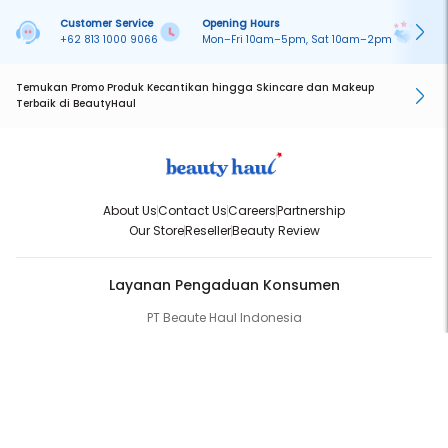
Customer Service
Opening Hours
Pa
+62 813 1000 9066
Mon–Fri 10am–5pm, Sat 10am–2pm
On
Temukan Promo Produk Kecantikan hingga Skincare dan Makeup
Terbaik di BeautyHaul
About Us
Contact Us
Careers
Partnership
Our Store
Reseller
Beauty Review
Layanan Pengaduan Konsumen
PT Beaute Haul Indonesia
WhatsApp:
(+62) 813-1000-9066
Email:
cs@beautyhaul.com
Direktorat Jenderal Perlindungan Konsumen dan Tertib Niaga
Kementrian Perdagangan Republik Indonesia