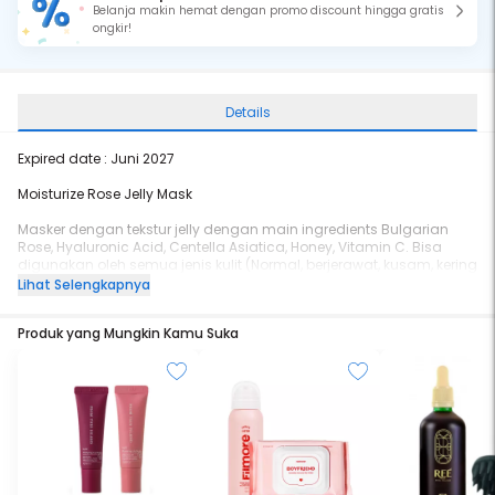
Belanja makin hemat dengan promo discount hingga gratis
ongkir!
Details
Expired date : Juni 2027
Moisturize Rose Jelly Mask
Masker dengan tekstur jelly dengan main ingredients Bulgarian
Rose, Hyaluronic Acid, Centella Asiatica, Honey, Vitamin C. Bisa
digunakan oleh semua jenis kulit (Normal, berjerawat, kusam, kering
& berminyak, Sensitif).
Lihat Selengkapnya
Produk yang Mungkin Kamu Suka