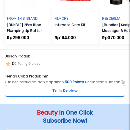
FROM THIS ISLAND
FILMORE
REE DERMA
[BUNDLE] 2Pcs Illipe
Intimate Care Kit
[Bundles] Scal
Plumping Lip Butter
Massager & Hot
100ml
Rp298.000
Rp194.000
Rp370.000
Ulasan Produk
0
0 Rating
0 Ulasan
Pernah Coba Produk ini?
Yuk, beri penilaian dan dapatkan
500 Points
untuk setiap ulasan 🥰
Tulis Review
Beauty
in One Click
Subscribe Now!