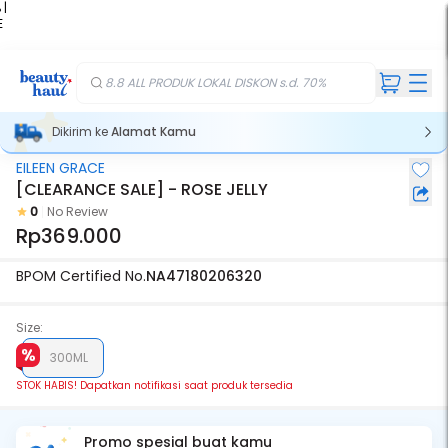
 |
E
kir
iah
8.8 ALL PRODUK LOKAL DISKON s.d. 70%
Dikirim ke
Alamat Kamu
EILEEN GRACE
Stok Habis
[CLEARANCE SALE] - ROSE JELLY
0
No Review
Rp369.000
BPOM Certified No.
NA47180206320
Size:
300ML
STOK HABIS! Dapatkan notifikasi saat produk tersedia
Promo spesial buat kamu