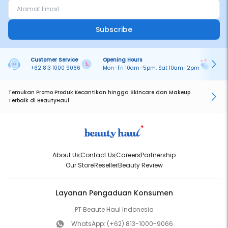
Subscribe
Customer Service
Opening Hours
Pa
+62 813 1000 9066
Mon–Fri 10am–5pm, Sat 10am–2pm
On
Temukan Promo Produk Kecantikan hingga Skincare dan Makeup
Terbaik di BeautyHaul
About Us
Contact Us
Careers
Partnership
Our Store
Reseller
Beauty Review
Layanan Pengaduan Konsumen
PT Beaute Haul Indonesia
WhatsApp:
(+62) 813-1000-9066