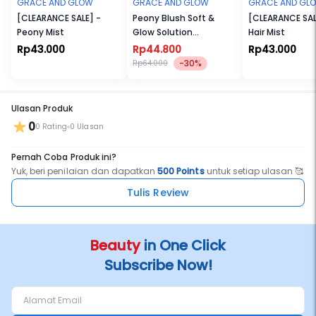
GRACE AND GLOW
GRACE AND GLOW
GRACE AND GL
[CLEARANCE SALE] -
Peony Blush Soft &
[CLEARANCE SALE
Peony Mist
Glow Solution
Hair Mist
Body Serum
Rp43.000
Rp44.800
Rp43.000
-30%
Rp64.000
Ulasan Produk
0
0 Rating
0 Ulasan
Pernah Coba Produk ini?
Yuk, beri penilaian dan dapatkan
500 Points
untuk setiap ulasan 🥰
Tulis Review
Beauty
in One Click
Subscribe Now!