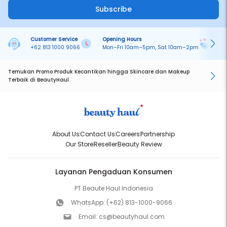
Subscribe
Customer Service
Opening Hours
Pa
+62 813 1000 9066
Mon–Fri 10am–5pm, Sat 10am–2pm
On
Temukan Promo Produk Kecantikan hingga Skincare dan Makeup
Terbaik di BeautyHaul
About Us
Contact Us
Careers
Partnership
Our Store
Reseller
Beauty Review
Layanan Pengaduan Konsumen
PT Beaute Haul Indonesia
WhatsApp:
(+62) 813-1000-9066
Email:
cs@beautyhaul.com