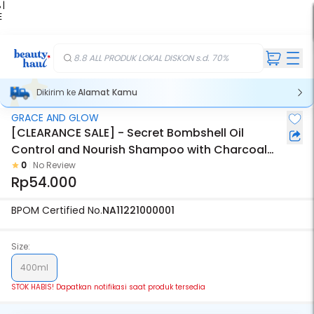
 |
E
kir
iah
8.8 ALL PRODUK LOKAL DISKON s.d. 70%
Dikirim ke
Alamat Kamu
GRACE AND GLOW
Stok Habis
[CLEARANCE SALE] - Secret Bombshell Oil
Control and Nourish Shampoo with Charcoal
and Keratin
0
No Review
Rp54.000
BPOM Certified No.
NA11221000001
Size:
400ml
STOK HABIS! Dapatkan notifikasi saat produk tersedia