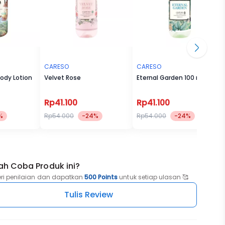
CARESO
CARESO
Body Lotion
Velvet Rose
Eternal Garden 100 ml
Rp41.100
Rp41.100
%
Rp54.000
-24%
Rp54.000
-24%
ah Coba Produk ini?
eri penilaian dan dapatkan
500 Points
untuk setiap ulasan 🥰
Tulis Review