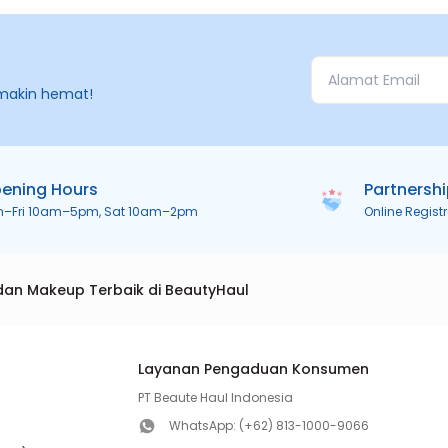
makin hemat!
ening Hours
Partnersh
n–Fri 10am–5pm, Sat 10am–2pm
Online Regist
dan Makeup Terbaik di BeautyHaul
Layanan Pengaduan Konsumen
PT Beaute Haul Indonesia
WhatsApp:
(+62) 813-1000-9066