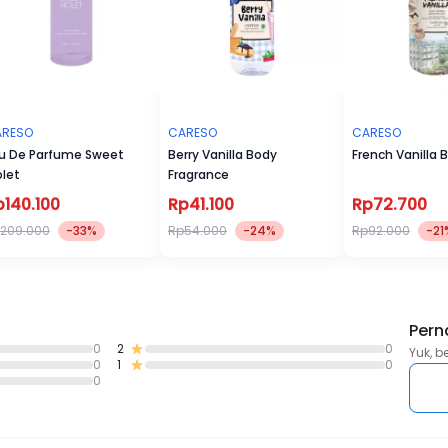
ARESO
CARESO
CARESO
u De Parfume Sweet
Berry Vanilla Body
French Vanilla 
olet
Fragrance
p140.100
Rp41.100
Rp72.700
209.000
-33%
Rp54.000
-24%
Rp92.000
-21
Pern
0
2
0
Yuk, b
0
1
0
0