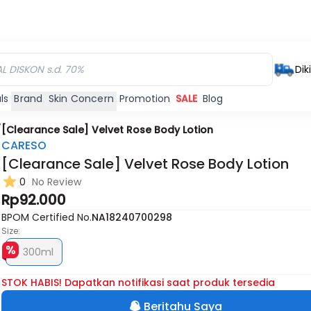
Dik
ls
Brand
Skin Concern
Promotion
SALE
Blog
/
[Clearance Sale] Velvet Rose Body Lotion
CARESO
[Clearance Sale] Velvet Rose Body Lotion
0
No Review
Rp92.000
BPOM Certified No.
NA18240700298
Size:
300ml
STOK HABIS! Dapatkan notifikasi saat produk tersedia
Beritahu Saya