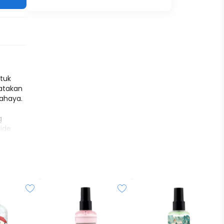
tuk
atakan
cahaya.
g
ide