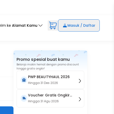
irim ke
Alamat Kamu
Masuk / Daftar
Promo spesial buat kamu
Belanja makin hemat dengan promo discount
hingga gratis ongkir!
PWP BEAUTYHAUL 2026
Hingga
31 Des 2026
Voucher Gratis Ongkir
15RB (Only on Website)
Hingga
31 Agu 2026