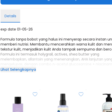
Details
exp date 01-05-26
Formula tanpa bobot yang halus ini menyerap secara instan un
memberi nutrisi. Membantu mencerahkan warna kulit dan mer
tekstur kulit, menjadikan kulit Anda tampak sempurna dan ber
Formula ini termasuk holygrail, actives, shea butter yang
melembapkan, allantoin yang menenangkan, AHA lanjutan yan
mengelupas, dengan combo n-acetyl glucosamine + niacinam
yang mencerahkan.
Lihat Selengkapnya