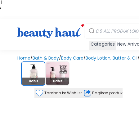
 |
E
kir
iah
Categories
New Arriva
Home
/
Bath & Body
/
Body Care
/
Body Lotion, Butter & Oil
Stok Habis
Habis
Habis
Tambah ke Wishlist
Bagikan produk