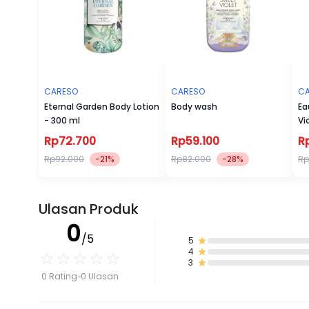
CARESO
CARESO
C
Eternal Garden Body Lotion
Body wash
Ea
- 300 ml
Vi
Rp72.700
Rp59.100
R
Rp92.000
-21%
Rp82.000
-28%
Rp
Ulasan Produk
0
/5
5
4
3
0 Rating
0 Ulasan