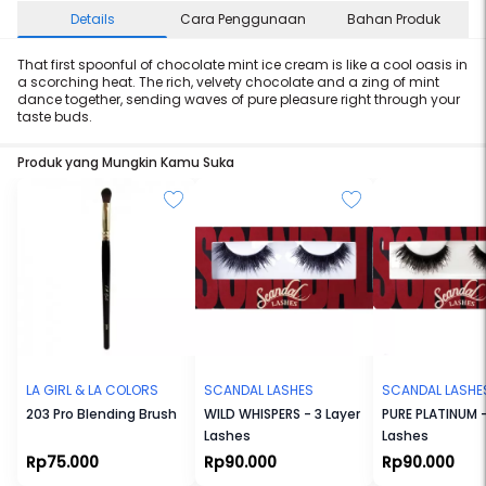
Details
Cara Penggunaan
Bahan Produk
That first spoonful of chocolate mint ice cream is like a cool oasis in
a scorching heat. The rich, velvety chocolate and a zing of mint
dance together, sending waves of pure pleasure right through your
taste buds.
Produk yang Mungkin Kamu Suka
LA GIRL & LA COLORS
SCANDAL LASHES
SCANDAL LASHE
203 Pro Blending Brush
WILD WHISPERS - 3 Layer
PURE PLATINUM -
Lashes
Lashes
Rp75.000
Rp90.000
Rp90.000