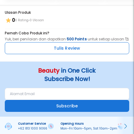
Ulasan Produk
0
0 Rating
0 Ulasan
Pernah Coba Produk ini?
Yuk, beri penilaian dan dapatkan
500 Points
untuk setiap ulasan 🥰
Tulis Review
Beauty
in One Click
Subscribe Now!
Subscribe
Customer Service
Opening Hours
Pa
+62 813 1000 9066
Mon–Fri 10am–5pm, Sat 10am–2pm
On