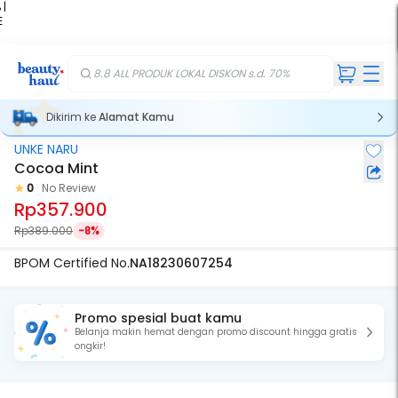
 |
E
kir
iah
8.8 ALL PRODUK LOKAL DISKON s.d. 70%
Dikirim ke
Alamat Kamu
UNKE NARU
Cocoa Mint
0
No Review
Rp357.900
Rp389.000
-8%
BPOM Certified No.
NA18230607254
Promo spesial buat kamu
Belanja makin hemat dengan promo discount hingga gratis
ongkir!