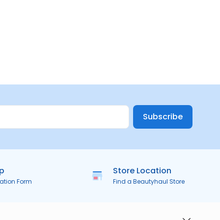
Subscribe
ip
Store Location
ration Form
Find a Beautyhaul Store