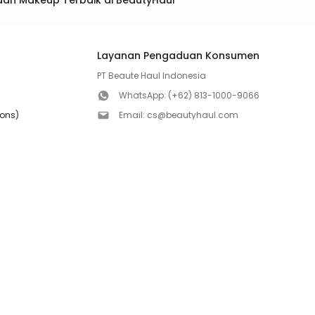
dan Makeup Terbaik di BeautyHaul
Layanan Pengaduan Konsumen
PT Beaute Haul Indonesia
WhatsApp:
(+62) 813-1000-9066
ions)
Email:
cs@beautyhaul.com
Direktorat Jenderal Perlindungan Konsumen dan Te
olicy
Kementrian Perdagangan Republik Indonesia
WhatsApp:
(+62) 853-1111-1010
Follow us!
Copyright ©2026 PT BEAUTE HAUL INDONESIA