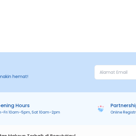
makin hemat!
ening Hours
Partnersh
n–Fri 10am–5pm, Sat 10am–2pm
Online Regist