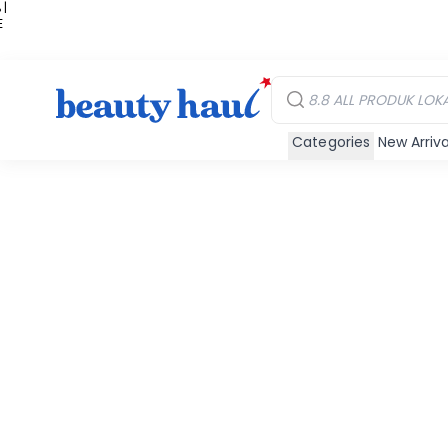
 |
E
kir
iah
Categories
New Arriva