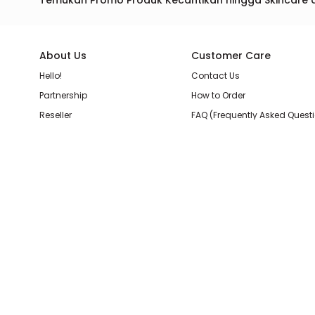
Temukan Promo Produk Kecantikan hingga Skincare 
About Us
Customer Care
Hello!
Contact Us
Partnership
How to Order
Reseller
FAQ (Frequently Asked Quest
Join Our Team
Membership Loyalty Points
Store Location
Shipping, Delivery, & Return P
Beauty Review
Terms & Conditions
Privacy Policy
Pilihan Pembayaran