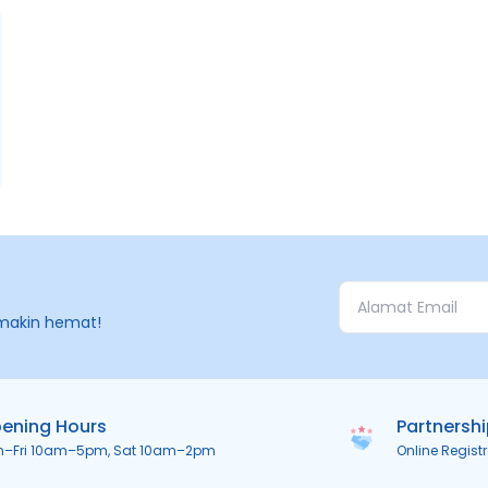
makin hemat!
ening Hours
Partnersh
n–Fri 10am–5pm, Sat 10am–2pm
Online Regist