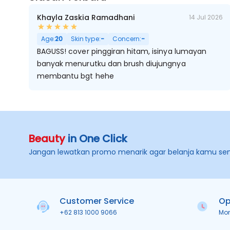
Khayla Zaskia Ramadhani
14 Jul 2026
Age:
20
Skin type:
-
Concern:
-
BAGUSS! cover pinggiran hitam, isinya lumayan
banyak menurutku dan brush diujungnya
membantu bgt hehe
Beauty
in One Click
Jangan lewatkan promo menarik agar belanja kamu se
Customer Service
Op
+62 813 1000 9066
Mo