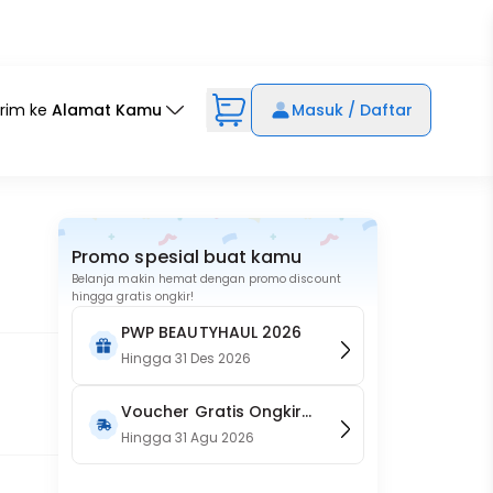
irim ke
Alamat Kamu
Masuk / Daftar
Promo spesial buat kamu
Belanja makin hemat dengan promo discount
hingga gratis ongkir!
PWP BEAUTYHAUL 2026
Hingga
31 Des 2026
Voucher Gratis Ongkir
15RB (Only on Website)
Hingga
31 Agu 2026