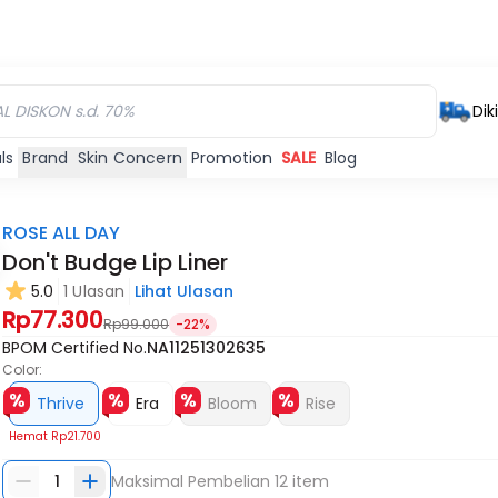
Dik
ls
Brand
Skin Concern
Promotion
SALE
Blog
ROSE ALL DAY
Don't Budge Lip Liner
5.0
1 Ulasan
Lihat Ulasan
Habis
Habis
Rp77.300
Rp99.000
-22%
BPOM Certified No.
NA11251302635
Color:
Thrive
Era
Bloom
Rise
Hemat
Rp21.700
1
Maksimal Pembelian
12
item