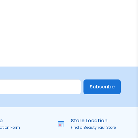
Subscribe
ip
Store Location
ration Form
Find a Beautyhaul Store