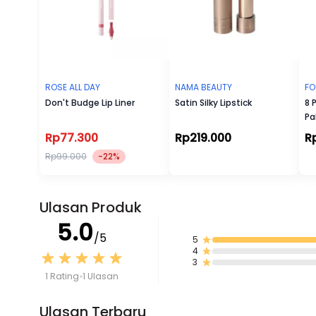
ROSE ALL DAY
NAMA BEAUTY
FO
Don't Budge Lip Liner
Satin Silky Lipstick
8 
Pa
Rp77.300
Rp219.000
R
Rp99.000
-22%
Ulasan Produk
5.0
/5
5
4
3
1 Rating
1 Ulasan
Ulasan Terbaru