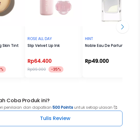
ROSE ALL DAY
HINT
g Skin Tint
Slip Velvet Lip Ink
Noble Eau De Parfum
Rp64.400
Rp49.000
5%
Rp99.000
-35%
ah Coba Produk ini?
eri penilaian dan dapatkan
500 Points
untuk setiap ulasan 🥰
Tulis Review