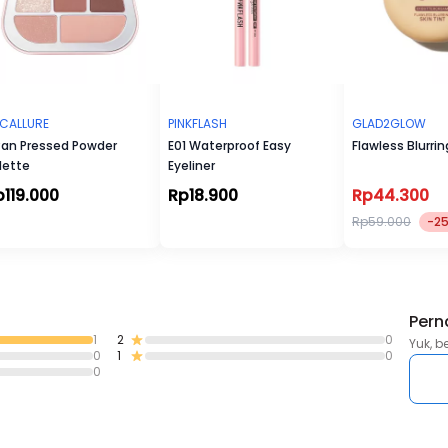
CALLURE
PINKFLASH
GLAD2GLOW
Pan Pressed Powder
E01 Waterproof Easy
Flawless Blurrin
lette
Eyeliner
p119.000
Rp18.900
Rp44.300
Rp59.000
-2
Pern
1
2
0
Yuk, b
0
1
0
0