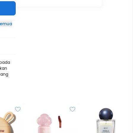
 semua
 pada
ikan
yang