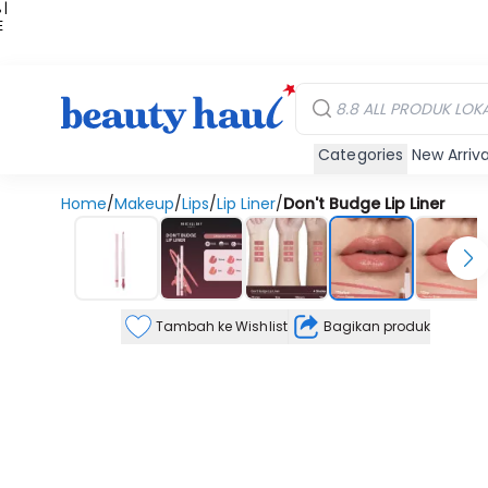
 |
E
kir
iah
Categories
New Arriva
Home
/
Makeup
/
Lips
/
Lip Liner
/
Don't Budge Lip Liner
Tambah ke Wishlist
Bagikan produk