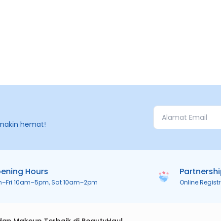
makin hemat!
ening Hours
Partnersh
n–Fri 10am–5pm, Sat 10am–2pm
Online Regist