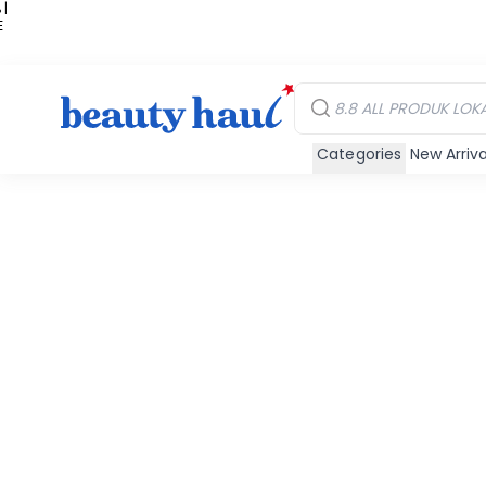
 |
E
kir
iah
Categories
New Arriva