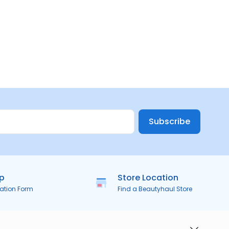
Subscribe
ip
Store Location
ration Form
Find a Beautyhaul Store