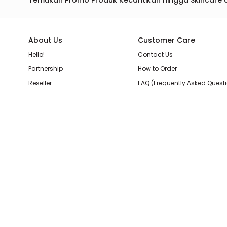
Temukan Promo Produk Kecantikan hingga Skincare 
About Us
Customer Care
Hello!
Contact Us
Partnership
How to Order
Reseller
FAQ (Frequently Asked Quest
Join Our Team
Membership Loyalty Points
Store Location
Shipping, Delivery, & Return P
Beauty Review
Terms & Conditions
Privacy Policy
Pilihan Pembayaran