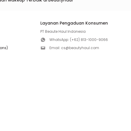
dan Makeup Terbaik di BeautyHaul
Layanan Pengaduan Konsumen
PT Beaute Haul Indonesia
WhatsApp:
(+62) 813-1000-9066
ions)
Email:
cs@beautyhaul.com
Direktorat Jenderal Perlindungan Konsumen dan Te
olicy
Kementrian Perdagangan Republik Indonesia
WhatsApp:
(+62) 853-1111-1010
Follow us!
Copyright ©2026 PT BEAUTE HAUL INDONESIA