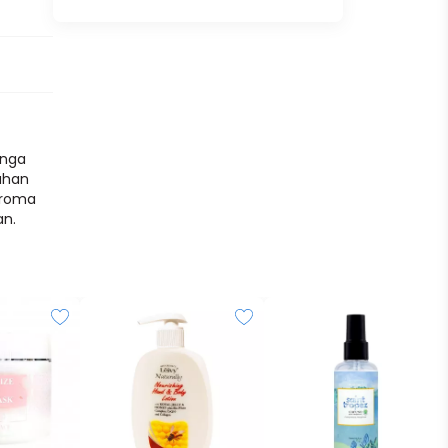
unga
uhan
Aroma
an.