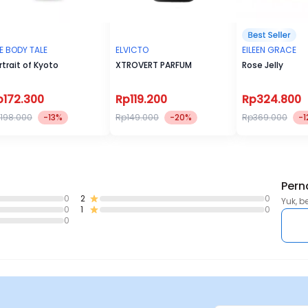
E BODY TALE
ELVICTO
EILEEN GRACE
rtrait of Kyoto
XTROVERT PARFUM
Rose Jelly
p172.300
Rp119.200
Rp324.800
198.000
-13%
Rp149.000
-20%
Rp369.000
-1
Pern
0
2
0
Yuk, b
0
1
0
0