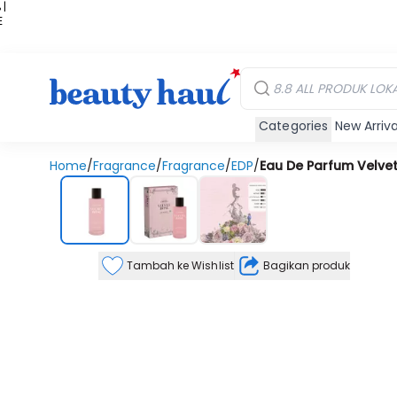
 |
E
kir
iah
Categories
New Arriva
Home
/
Fragrance
/
Fragrance
/
EDP
/
Eau De Parfum Velve
Tambah ke Wishlist
Bagikan produk