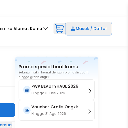
irim ke
Alamat Kamu
Masuk / Daftar
Promo spesial buat kamu
Belanja makin hemat dengan promo discount
hingga gratis ongkir!
PWP BEAUTYHAUL 2026
Hingga
31 Des 2026
Voucher Gratis Ongkir
15RB (Only on Website)
Hingga
31 Agu 2026
 semua