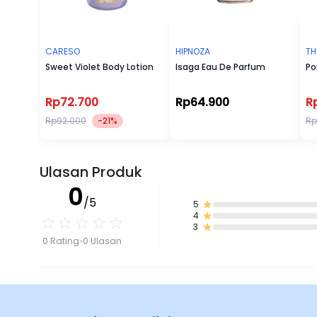
CARESO
HIPNOZA
TH
Sweet Violet Body Lotion
Isaga Eau De Parfum
Po
Rp72.700
Rp64.900
R
Rp92.000
-21%
Rp
Ulasan Produk
0
/5
5
4
3
0 Rating
0 Ulasan