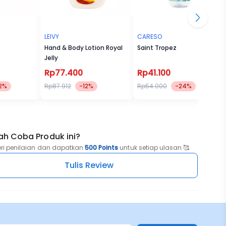
LEIVY
CARESO
Hand & Body Lotion Royal
Saint Tropez
Jelly
Rp77.400
Rp41.100
2%
Rp87.912
-12%
Rp54.000
-24%
ah Coba Produk ini?
eri penilaian dan dapatkan
500 Points
untuk setiap ulasan 🥰
Tulis Review