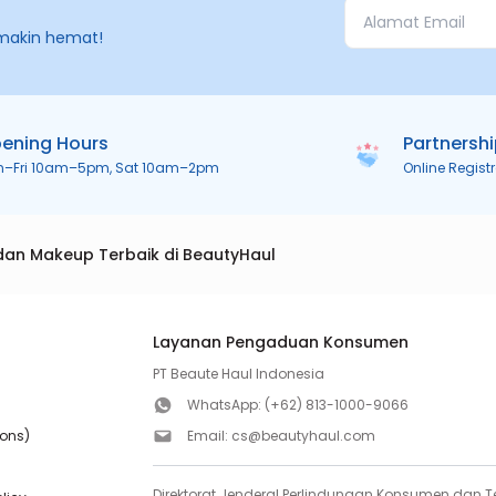
makin hemat!
ening Hours
Partnersh
n–Fri 10am–5pm, Sat 10am–2pm
Online Regist
dan Makeup Terbaik di BeautyHaul
Layanan Pengaduan Konsumen
PT Beaute Haul Indonesia
WhatsApp:
(+62) 813-1000-9066
ions)
Email:
cs@beautyhaul.com
Direktorat Jenderal Perlindungan Konsumen dan Te