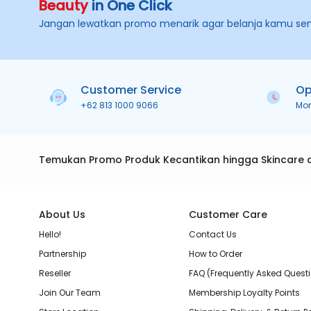
Beauty
in One Click
Jangan lewatkan promo menarik agar belanja kamu se
Customer Service
Op
+62 813 1000 9066
Mo
Temukan Promo Produk Kecantikan hingga Skincare 
About Us
Customer Care
Hello!
Contact Us
Partnership
How to Order
Reseller
FAQ (Frequently Asked Quest
Join Our Team
Membership Loyalty Points