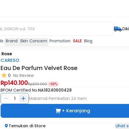
Dik
ls
Brand
Skin Concern
Promotion
SALE
Blog
t Rose
CARESO
Eau De Parfum Velvet Rose
0
No Review
Rp140.100
Rp209.000
-33%
BPOM Certified No.
NA18240600428
1
Maksimal Pembelian
24
item
+ Keranjang
Lihat
Temukan di Store