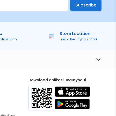
Subscribe
ip
Store Location
ration Form
Find a Beautyhaul Store
Download aplikasi Beautyhaul
rtib Niaga