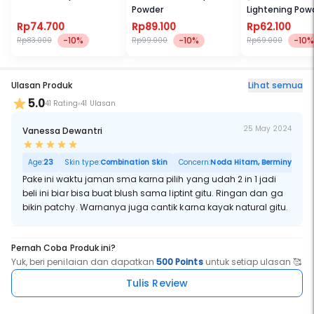
Powder
Lightening Pow
Foundation Ext
Rp74.700
Rp89.100
Rp62.100
-10%
-10%
-10%
Rp83.000
Rp99.000
Rp69.000
Ulasan Produk
Lihat semua
5.0
41 Rating
41 Ulasan
25 May 2024
Vanessa Dewantri
Age:
23
Skin type:
Combination Skin
Concern:
Noda Hitam, Berminyak, Por
Pake ini waktu jaman sma karna pilih yang udah 2 in 1 jadi
beli ini biar bisa buat blush sama liptint gitu. Ringan dan ga
bikin patchy. Warnanya juga cantik karna kayak natural gitu.
Pernah Coba Produk ini?
Yuk, beri penilaian dan dapatkan
500 Points
untuk setiap ulasan 🥰
Tulis Review