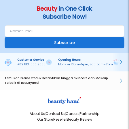
Beauty
in One Click
Subscribe Now!
Subscribe
Customer Service
Opening Hours
Pa
+62 813 1000 9066
Mon–Fri 10am–5pm, Sat 10am–2pm
On
Temukan Promo Produk Kecantikan hingga Skincare dan Makeup
Terbaik di BeautyHaul
About Us
Contact Us
Careers
Partnership
Our Store
Reseller
Beauty Review