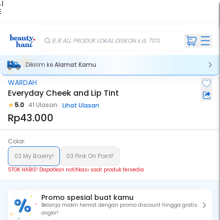
 |
E
kir
iah
8.8 ALL PRODUK LOKAL DISKON s.d. 70%
Dikirim ke
Alamat Kamu
WARDAH
Stok Habis
Everyday Cheek and Lip Tint
5.0
41 Ulasan
Lihat Ulasan
Rp43.000
Color:
02 My Baerry!
03 Pink On Point!
STOK HABIS! Dapatkan notifikasi saat produk tersedia
Promo spesial buat kamu
Belanja makin hemat dengan promo discount hingga gratis
ongkir!